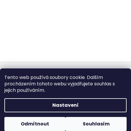
Z
á
Obchodní podmínky
Doba dodáni
Tento web používá soubory cookie. Dalším
p
Formulář pro vrátení - stáhněte
Vrácení zboží
procházením tohoto webu vyjadřujete souhlas s
Dopravy a platby
BEZPEČNÝ NÁKUP
a
Podmínky ochrany osobních údajů
Heureka.cz
Zboží.cz
jejich používáním.
t
í
Nastavení
Vytvořil Shoptet
Copyright 2026
fashionweek-moda.cz
. Všechna práva
Odmítnout
Souhlasím
vyhrazena.
Upravit nastavení cookies