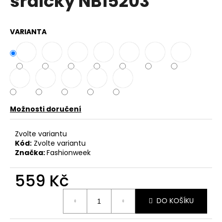
srdíčky NB15203
č
z
u
5
j
hvězdiček.
VARIANTA
e
m
e
DÁMSKÉ
BAVLNĚNÉ
ŠATY
Možnosti doručení
PLUS
SIZE
OVERSIZE
Zvolte variantu
K8106
Kód:
Zvolte variantu
649
Značka:
Fashionweek
Kč
Původně:
899
559 Kč
Kč
Měrná
DO KOŠÍKU
cena: