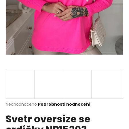
a
j
í
t
?
HLEDAT
D
o
p
Průměrné
Neohodnoceno
Podrobnosti hodnocení
hodnocení
o
Svetr oversize se
produktu
r
je
u
0,0