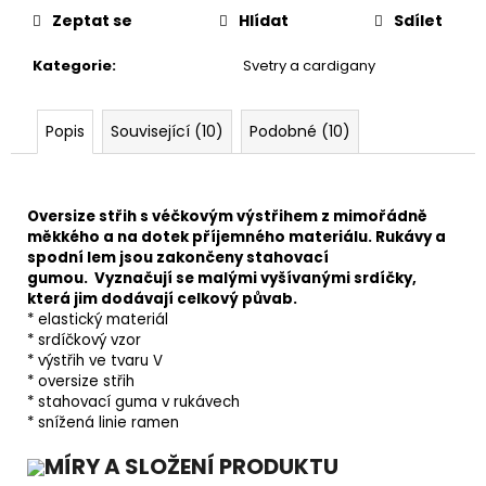
Zeptat se
Hlídat
Sdílet
Kategorie
:
Svetry a cardigany
Popis
Související (10)
Podobné (10)
Oversize střih s véčkovým výstřihem z mimořádně
měkkého a na dotek příjemného materiálu. Rukávy a
spodní lem jsou zakončeny stahovací
gumou.
Vyznačují se malými vyšívanými srdíčky,
která jim dodávají celkový půvab.
* elastický materiál
* srdíčkový vzor
* výstřih ve tvaru V
* oversize střih
* stahovací guma v rukávech
* snížená linie ramen
MÍRY A SLOŽENÍ PRODUKTU