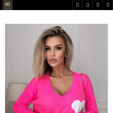
K
Přejít
Hledat
Náku
M
Přihlášen
na
o
obsah
Zpět
Zpět
košík
š
í
C
k
o
p
o
t
ř
e
b
u
j
e
t
e
n