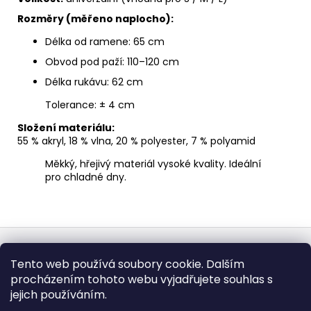
Rozměry (měřeno naplocho):
Délka od ramene: 65 cm
Obvod pod paží: 110–120 cm
Délka rukávu: 62 cm
Tolerance: ± 4 cm
Složení materiálu:
55 % akryl, 18 % vlna, 20 % polyester, 7 % polyamid
Měkký, hřejivý materiál vysoké kvality. Ideální
pro chladné dny.
Z
á
Obchodní podmínky
Doba dodáni
Tento web používá soubory cookie. Dalším
p
Formulář pro vrátení - stáhněte
Vrácení zboží
procházením tohoto webu vyjadřujete souhlas s
Dopravy a platby
BEZPEČNÝ NÁKUP
a
Podmínky ochrany osobních údajů
Heureka.cz
Zboží.cz
jejich používáním.
t