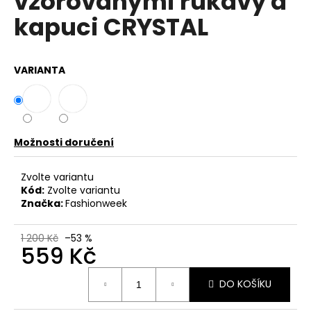
vzorovanými rukávy a
č
z
u
kapuci CRYSTAL
5
j
hvězdiček.
e
m
VARIANTA
e
BAVLNĚNÉ
KALHOTY
ALADDIN
Možnosti doručení
LEHKÉ
A
Zvolte variantu
VZDUŠNÉ
K9700
Kód:
Zvolte variantu
Značka:
Fashionweek
499
Kč
1 200 Kč
–53 %
559 Kč
Měrná
DO KOŠÍKU
cena: