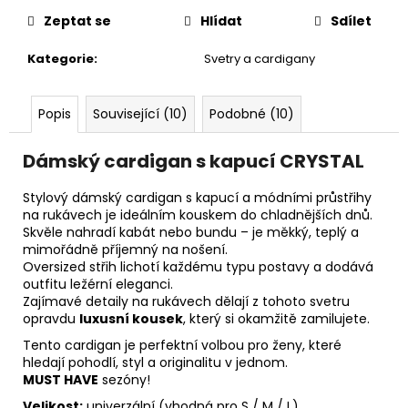
Zeptat se
Hlídat
Sdílet
Kategorie
:
Svetry a cardigany
Popis
Související (10)
Podobné (10)
Dámský cardigan s kapucí CRYSTAL
Stylový dámský cardigan s kapucí a módními průstřihy
na rukávech je ideálním kouskem do chladnějších dnů.
Skvěle nahradí kabát nebo bundu – je měkký, teplý a
mimořádně příjemný na nošení.
Oversized střih lichotí každému typu postavy a dodává
outfitu ležérní eleganci.
Zajímavé detaily na rukávech dělají z tohoto svetru
opravdu
luxusní kousek
, který si okamžitě zamilujete.
Tento cardigan je perfektní volbou pro ženy, které
hledají pohodlí, styl a originalitu v jednom.
MUST HAVE
sezóny!
Velikost:
univerzální (vhodná pro S / M / L)