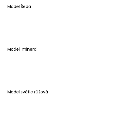
Model:Šedá
Model: mineral
Model:světle růžová