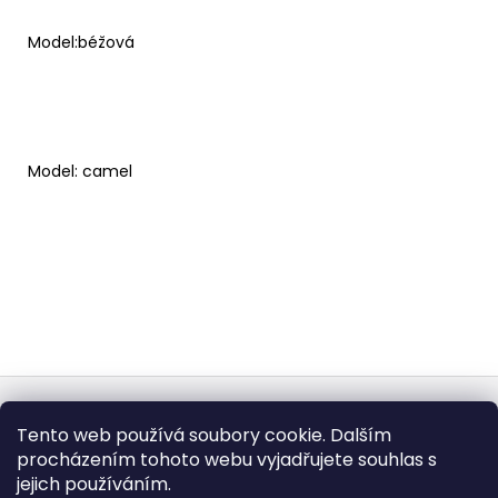
Model:béžová
Model: camel
Z
á
Obchodní podmínky
Doba dodáni
Tento web používá soubory cookie. Dalším
p
Formulář pro vrátení - stáhněte
Vrácení zboží
procházením tohoto webu vyjadřujete souhlas s
Dopravy a platby
BEZPEČNÝ NÁKUP
a
Podmínky ochrany osobních údajů
Heureka.cz
Zboží.cz
jejich používáním.