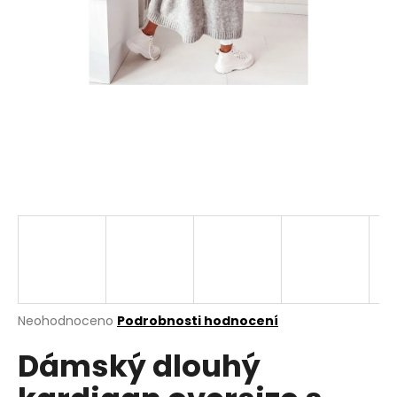
a
j
í
t
?
HLEDAT
D
o
p
Průměrné
Neohodnoceno
Podrobnosti hodnocení
hodnocení
o
Dámský dlouhý
produktu
r
je
u
0,0