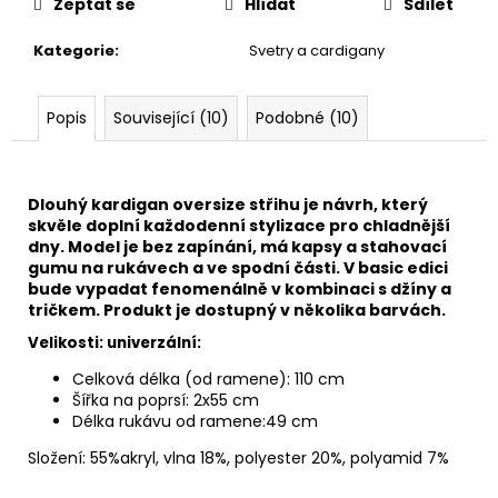
Zeptat se
Hlídat
Sdílet
Kategorie
:
Svetry a cardigany
Popis
Související (10)
Podobné (10)
Dlouhý kardigan oversize střihu je návrh, který
skvěle doplní každodenní stylizace pro chladnější
dny. Model je bez zapínání, má kapsy a stahovací
gumu na rukávech a ve spodní části. V basic edici
bude vypadat fenomenálně v kombinaci s džíny a
tričkem. Produkt je dostupný v několika barvách.
Velikosti: univerzální:
Celková délka (od ramene): 110 cm
Šířka na poprsí: 2x55 cm
Délka rukávu od ramene:49 cm
Složení: 55%akryl, vlna 18%, polyester 20%, polyamid 7%