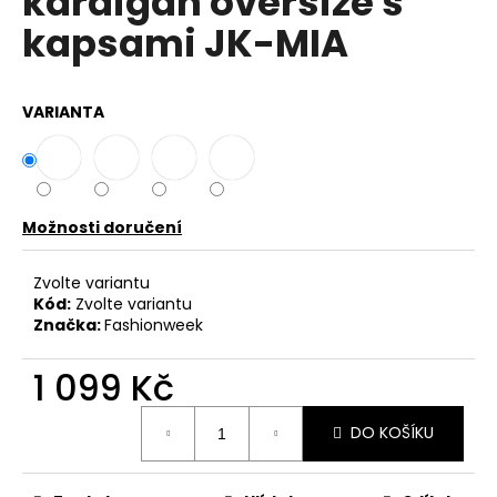
kardigan oversize s
č
z
u
kapsami JK-MIA
5
j
hvězdiček.
e
m
VARIANTA
e
DÁMSKÉ
LETNÍ
ŠATY
Možnosti doručení
Z
VISKÓZY
Zvolte variantu
OVERSIZE
IT-
Kód:
Zvolte variantu
ELISABETH
Značka:
Fashionweek
799
Kč
1 099 Kč
Měrná
DO KOŠÍKU
cena: