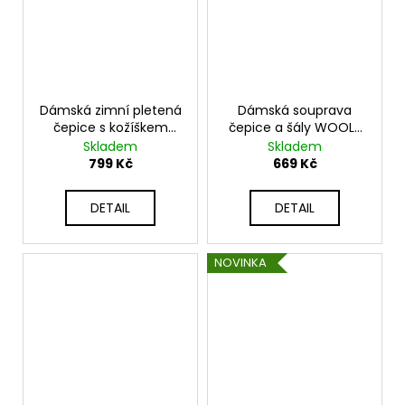
Dámská zimní pletená
Dámská souprava
čepice s kožíškem
čepice a šály WOOL-
KARR110
SET
Skladem
Skladem
799 Kč
669 Kč
DETAIL
DETAIL
NOVINKA