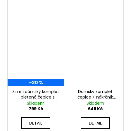
–20 %
Zimní dámský komplet
Dámský komplet
– pletená čepice s
čepice + nákrčník
bambulí + teplý
S3051
Skladem
Skladem
nákrčník ZIZI-MULTI
799 Kč
649 Kč
DETAIL
DETAIL