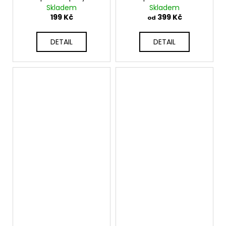
dekorativní destičkou
fleecem K202
Skladem
Skladem
K17
199 Kč
399 Kč
od
DETAIL
DETAIL