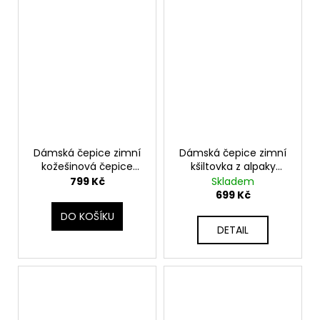
Dámská čepice zimní
Dámská čepice zimní
kožešinová čepice
kšiltovka z alpaky
BUCKET HAT KARR303
klobouk KARR301
799 Kč
Skladem
699 Kč
DO KOŠÍKU
DETAIL