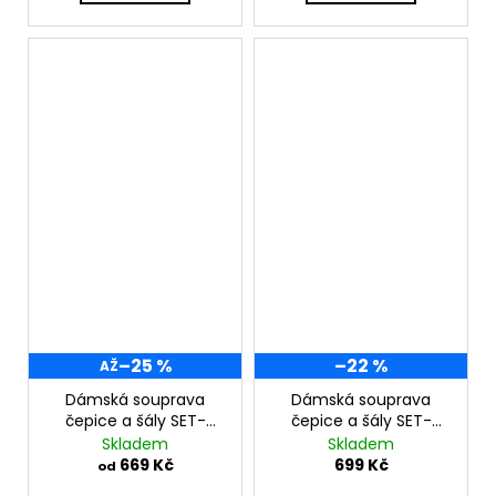
–25 %
–22 %
AŽ
Dámská souprava
Dámská souprava
čepice a šály SET-
čepice a šály SET-
ALUR1
ALUR2
Skladem
Skladem
669 Kč
699 Kč
od