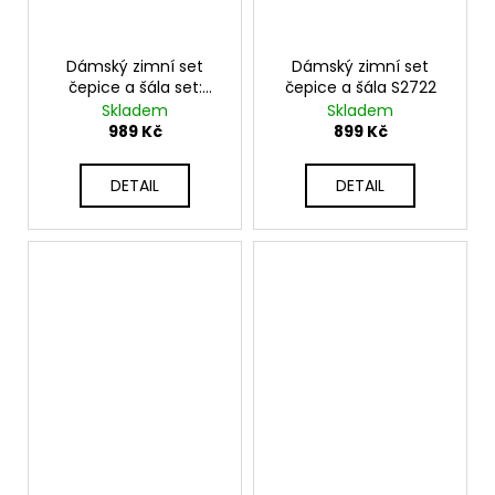
Dámský zimní set
Dámský zimní set
čepice a šála set:
čepice a šála S2722
čepice s bambulí a
Skladem
Skladem
dlouhý pletený šátek
989 Kč
899 Kč
S2815
DETAIL
DETAIL