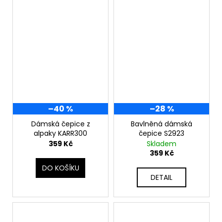
–40 %
–28 %
Dámská čepice z
Bavlněná dámská
alpaky KARR300
čepice S2923
359 Kč
Skladem
359 Kč
DO KOŠÍKU
DETAIL