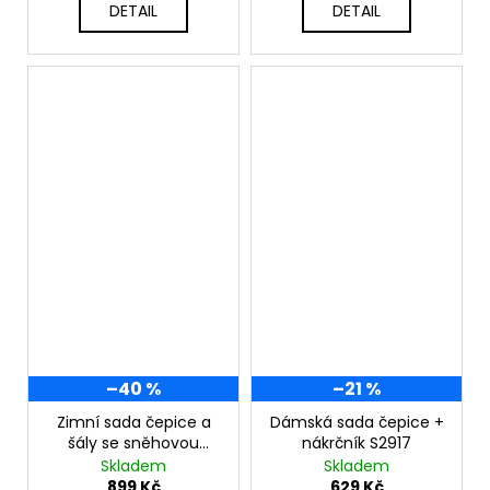
DETAIL
DETAIL
–40 %
–21 %
Zimní sada čepice a
Dámská sada čepice +
šály se sněhovou
nákrčník S2917
vločkou S2809
Skladem
Skladem
899 Kč
629 Kč