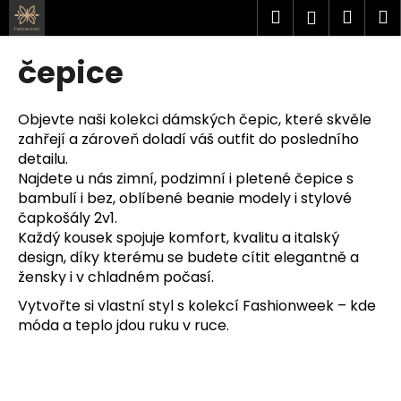
K
Přejít
Hledat
Náku
M
Přihlášen
na
o
obsah
Zpět
Zpět
košík
š
čepice
í
C
k
o
Objevte naši kolekci dámských čepic, které skvěle
zahřejí a zároveň doladí váš outfit do posledního
p
detailu.
o
Najdete u nás zimní, podzimní i pletené čepice s
t
bambulí i bez, oblíbené beanie modely i stylové
ř
čapkošály 2v1.
e
Každý kousek spojuje komfort, kvalitu a italský
b
design, díky kterému se budete cítit elegantně a
žensky i v chladném počasí.
u
j
Vytvořte si vlastní styl s kolekcí Fashionweek – kde
móda a teplo jdou ruku v ruce.
e
t
e
n