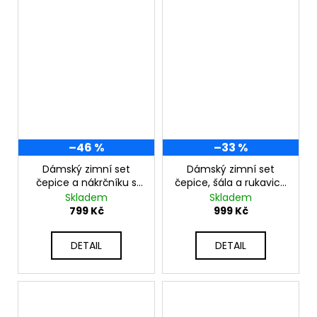
–46 %
–33 %
Dámský zimní set
Dámský zimní set
čepice a nákrčníku s
čepice, šála a rukavice
bambulí S2476
S3068
Skladem
Skladem
799 Kč
999 Kč
DETAIL
DETAIL