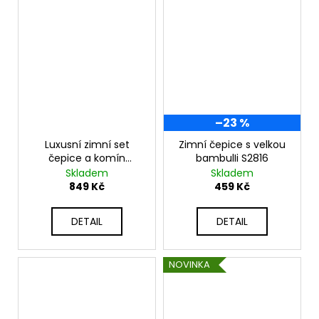
–23 %
Luxusní zimní set
Zimní čepice s velkou
čepice a komín
bambulIi S2816
WOOL-GAJA
Skladem
Skladem
849 Kč
459 Kč
DETAIL
DETAIL
NOVINKA