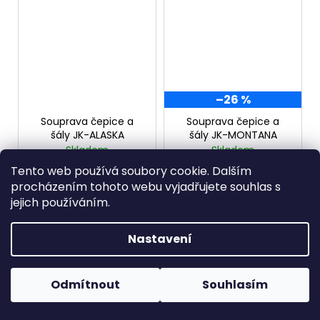
–26 %
Souprava čepice a
Souprava čepice a
šály JK-ALASKA
šály JK-MONTANA
Skladem
Skladem
1 099 Kč
1 099 Kč
Tento web používá soubory cookie. Dalším
procházením tohoto webu vyjadřujete souhlas s
DETAIL
DETAIL
jejich používáním.
Nastavení
Odmítnout
Souhlasím