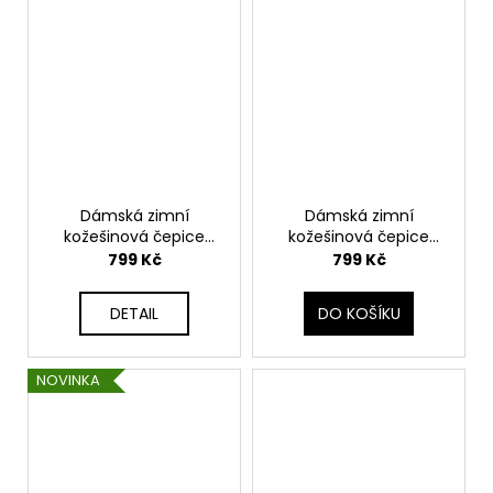
Dámská zimní
Dámská zimní
kožešinová čepice
kožešinová čepice
klobouček kýblový
klobouček kýblový
799 Kč
799 Kč
klobouk BUCKET HAT
klobouk BUCKET HAT
KARR305
KARR304
DETAIL
DO KOŠÍKU
NOVINKA