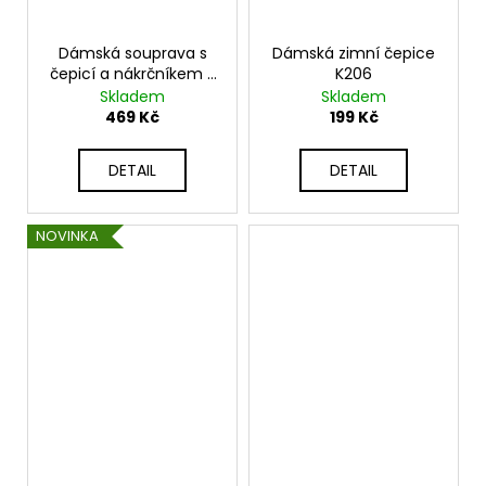
Dámská souprava s
Dámská zimní čepice
čepicí a nákrčníkem z
K206
měkké pleteniny K28
Skladem
Skladem
469 Kč
199 Kč
DETAIL
DETAIL
NOVINKA