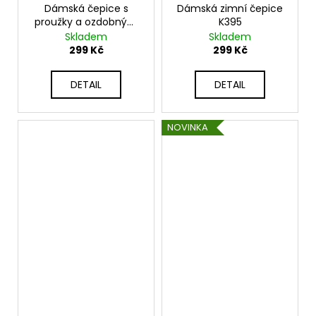
Dámská čepice s
Dámská zimní čepice
proužky a ozdobným
K395
knoflíkem s přídavkem
Skladem
Skladem
vlny CZ1
299 Kč
299 Kč
DETAIL
DETAIL
NOVINKA