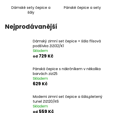
a
Dámské sety čepice a
Pánské čepice a sety
j
šály
í
t
Nejprodávanější
?
Dámský zimní set čepice + šála flísová
podšívka ZIZI32/K1
Skladem
729 Kč
od
HLEDAT
Pánská čepice s nákrčníkem v několika
barvách zizi25
Skladem
D
629 Kč
o
p
o
Moderni zimní set čepice a šála,pletený
tunel ZIZI20/K6
r
Skladem
u
559 Kč
od