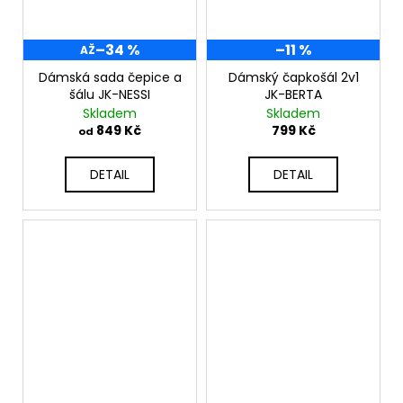
–34 %
–11 %
AŽ
Dámská sada čepice a
Dámský čapkošál 2v1
šálu JK-NESSI
JK-BERTA
Skladem
Skladem
849 Kč
799 Kč
od
DETAIL
DETAIL