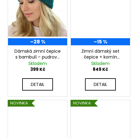
–28 %
–15 %
Dámská zimní čepice
Zimní dámský set
s bambulí – pudrově
čepice + komín
růžová V6
WOOL-INES
Skladem
Skladem
399 Kč
849 Kč
DETAIL
DETAIL
NOVINKA
NOVINKA