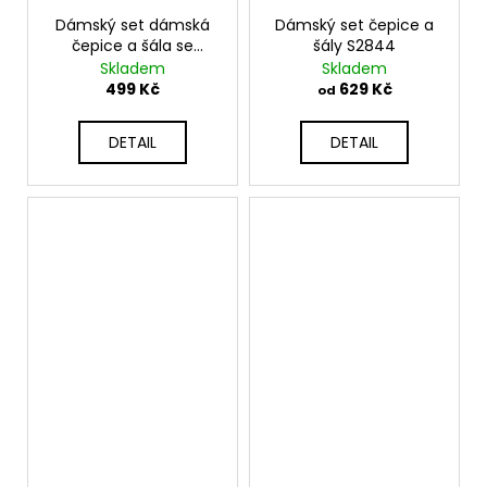
Dámský set dámská
Dámský set čepice a
čepice a šála se
šály S2844
zirkony S2862
Skladem
Skladem
499 Kč
629 Kč
od
DETAIL
DETAIL