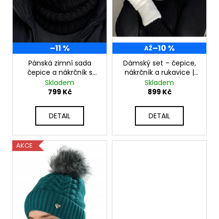
d
u
k
t
–11 %
–10 %
AŽ
ů
Pánská zimní sada
Dámský set – čepice,
čepice a nákrčník s
nákrčník a rukavice |
vlnou S2845
Teplý komplet S2911
Skladem
Skladem
799 Kč
899 Kč
DETAIL
DETAIL
AKCE