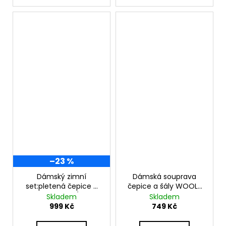
–23 %
Dámský zimní
Dámská souprava
set:pletená čepice +
čepice a šály WOOL-
masivní KOMÍN K11
VERONA SET
Skladem
Skladem
999 Kč
749 Kč