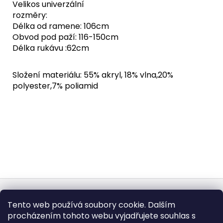
Velikos univerzální
rozměry:
Délka od ramene: 106cm
Obvod pod paží: 116-150cm
Délka rukávu :62cm
Složení materiálu: 55% akryl, 18% vlna,20%
polyester,7% poliamid
Z
á
Obchodní podmínky
Doba dodáni
Tento web používá soubory cookie. Dalším
p
Formulář pro vrátení - stáhněte
Vrácení zboží
procházením tohoto webu vyjadřujete souhlas s
Dopravy a platby
BEZPEČNÝ NÁKUP