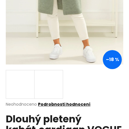
a
j
í
t
?
–18 %
HLEDAT
D
o
p
Průměrné
Neohodnoceno
Podrobnosti hodnocení
hodnocení
o
Dlouhý pletený
produktu
r
je
u
0,0