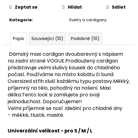
Zeptat se
Hlídat
Sdílet
Kategorie
:
Svetry a cardigany
Popis
Související (10)
Podobné (10)
Dámský maxi cardigan dvoubarevný s nápisem
na zadní straně VOGUE.Prodloužený cardigan
představuje velmi slušivý kousek do chladného
počasí. Používáme na místo kabátu či bund.
Oversized střih sluší každému typu postavy.Měkký,
příjemný na tělo, pohodlný na nošení. Maxi
délka.Tento look si zamilujete pro svoji
jednoduchost. Doporučujeme!!
Velmi příjemně se nosí .Ideální pro chladné dny
- měkké, tlusté, masité.
Univerzální velikost - pro S / M / L