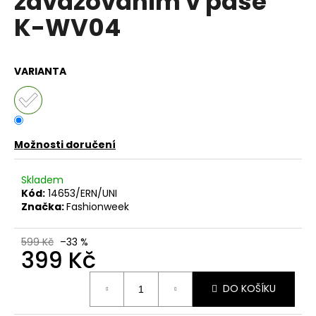
zavazováním v pase
č
z
u
K-WV04
5
j
hvězdiček.
e
m
VARIANTA
e
BAVLNĚNÉ
ŠATY-
KVĚTINOVÝ
Možnosti doručení
VZOR,
KAPSY,OVERSIZE
Skladem
UB-
MURRAY
Kód:
14653/ERN/UNI
Značka:
Fashionweek
1
099
Kč
599 Kč
–33 %
Původně:
399 Kč
1
599
Měrná
Kč
DO KOŠÍKU
cena: