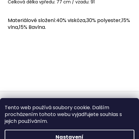
Celková délka vpředu: 77 cm / vzadu: 91
Materiálové složení:40% viskóza,30% polyester,15%
vlna,15% Bavlna.
Z
á
Obchodní podmínky
Doba dodáni
Tento web používá soubory cookie. Dalším
p
Formulář pro vrátení - stáhněte
Vrácení zboží
procházením tohoto webu vyjadřujete souhlas s
Dopravy a platby
BEZPEČNÝ NÁKUP
a
Podmínky ochrany osobních údajů
Heureka.cz
Zboží.cz
jejich používáním.
t
í
Nastavení