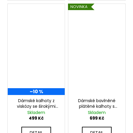
NOVINKA
–10 %
Dámské kalhoty z
Dámské bavlněné
viskózy se širokými
plátěné kalhoty s
nohavicemi K81733
páskem K52888
Skladem
Skladem
499 Kč
699 Kč
DETAIL
DETAIL