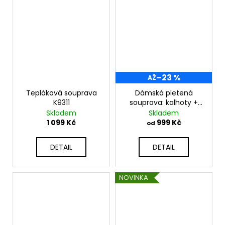
–23 %
AŽ
Tepláková souprava
Dámská pletená
K9311
souprava: kalhoty +
svetr NB142312
Skladem
Skladem
1 099 Kč
999 Kč
od
DETAIL
DETAIL
NOVINKA