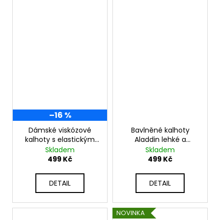
–16 %
Dámské viskózové
Bavlněné kalhoty
kalhoty s elastickým
Aladdin lehké a
pasem K3069
vzdušné K9700
Skladem
Skladem
499 Kč
499 Kč
DETAIL
DETAIL
NOVINKA