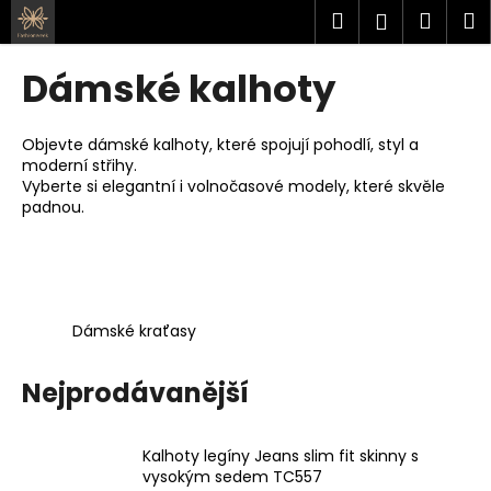
K
Přejít
Hledat
Náku
M
Přihlášen
na
o
obsah
Zpět
Zpět
košík
š
Dámské kalhoty
í
C
k
o
Objevte dámské kalhoty, které spojují pohodlí, styl a
moderní střihy.
p
Vyberte si elegantní i volnočasové modely, které skvěle
o
padnou.
t
ř
e
b
Dámské kraťasy
u
j
Nejprodávanější
e
t
e
Kalhoty legíny Jeans slim fit skinny s
vysokým sedem TC557
n