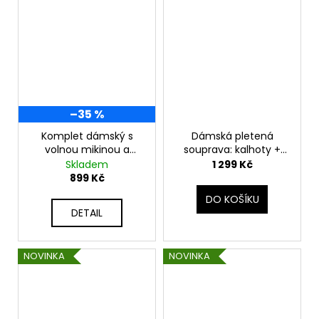
–35 %
Komplet dámský s
Dámská pletená
volnou mikinou a
souprava: kalhoty +
kalhotami s nápisem
svetr SANDRA SET
Skladem
1 299 Kč
LOVE K25353
899 Kč
DO KOŠÍKU
DETAIL
NOVINKA
NOVINKA