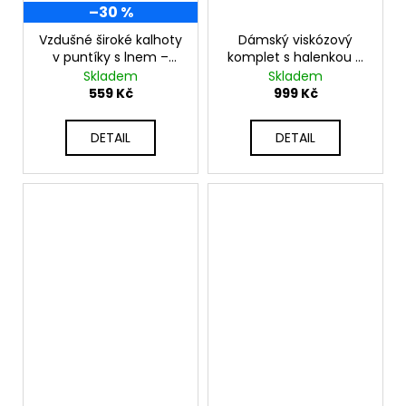
–30 %
Vzdušné široké kalhoty
Dámský viskózový
v puntíky s lnem –
komplet s halenkou a
letní must-have
širokými kalhotami
Skladem
Skladem
kousek POLKA DOT
K0590
559 Kč
999 Kč
DETAIL
DETAIL