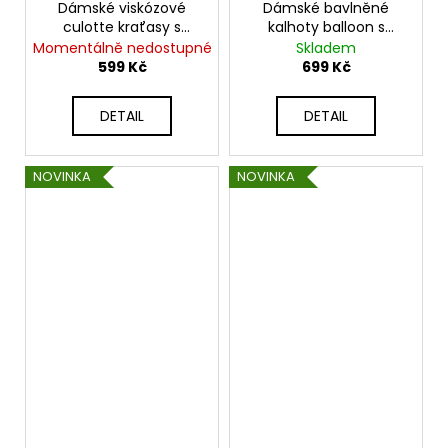
Dámské viskózové
Dámské bavlněné
culotte kraťasy s
kalhoty balloon s
páskem v boho stylu
gumou a vázáním na
Momentálně nedostupné
Skladem
K2099
nohavicích K25393
599 Kč
699 Kč
DETAIL
DETAIL
NOVINKA
NOVINKA