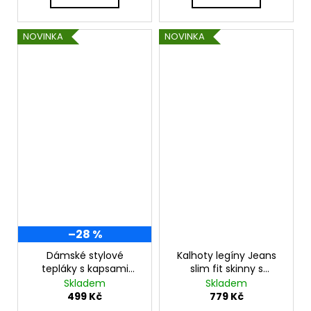
NOVINKA
NOVINKA
–28 %
Dámské stylové
Kalhoty legíny Jeans
tepláky s kapsami
slim fit skinny s
BAGGY BOYFRIENDY
vysokým sedem
Skladem
Skladem
MF911
TC557
499 Kč
779 Kč