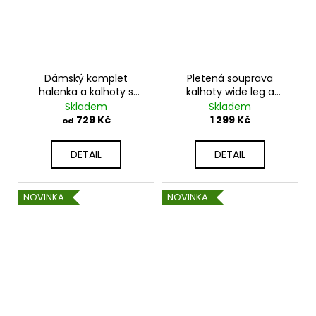
Dámský komplet
Pletená souprava
halenka a kalhoty s
kalhoty wide leg a
náhrdelníkem béžový
mikina s kapuci JK-
Skladem
Skladem
– elegantní outfit
RICO
729 Kč
1 299 Kč
od
K6433
DETAIL
DETAIL
NOVINKA
NOVINKA