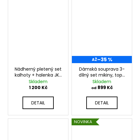
–35 %
AŽ
Nádherný pletený set
Dámská souprava 3-
kalhoty + halenka JK-
dílný set mikiny, topu
TED
a legín sportovní
Skladem
Skladem
tepláková souprava
1 200 Kč
899 Kč
od
K9446
DETAIL
DETAIL
NOVINKA