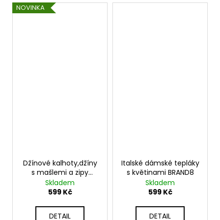
NOVINKA
Džínové kalhoty,džíny
Italské dámské tepláky
s mašlemi a zipy
s květinami BRAND8
K3653
Skladem
Skladem
599 Kč
599 Kč
DETAIL
DETAIL