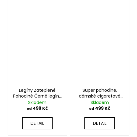
Legíny Zateplené
Super pohodlné,
Pohodlné Černé legíny
dámské cigaretové
s vysokým pasem
kalhoty TC204
Skladem
Skladem
K9405
499 Kč
499 Kč
od
od
DETAIL
DETAIL