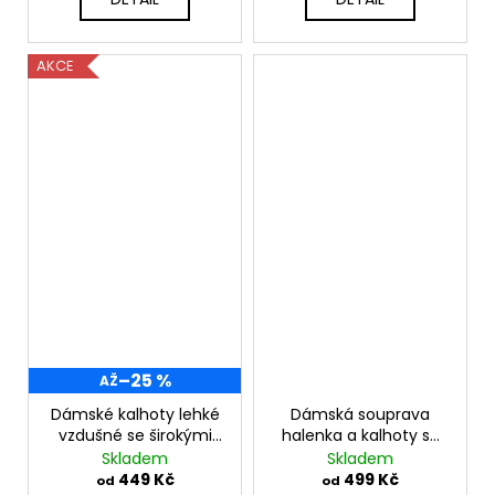
AKCE
–25 %
AŽ
Dámské kalhoty lehké
Dámská souprava
vzdušné se širokými
halenka a kalhoty se
nohavicemi K3180
zlatým lemováním
Skladem
Skladem
K5444-1
449 Kč
499 Kč
od
od