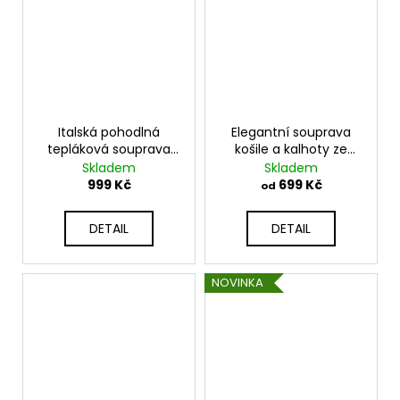
Italská pohodlná
Elegantní souprava
tepláková souprava
košile a kalhoty ze
K6171G
vzdušného materiálu
Skladem
Skladem
K1025
999 Kč
699 Kč
od
DETAIL
DETAIL
NOVINKA