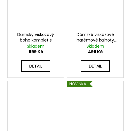
Dámský viskózový
Dámské viskózové
boho komplet s
harémové kalhoty
volány: halenka a
K3480
Skladem
Skladem
široké kalhoty K0651
999 Kč
499 Kč
DETAIL
DETAIL
NOVINKA