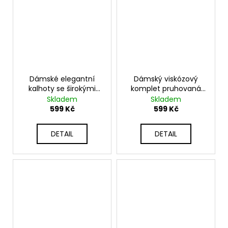
Dámské elegantní
Dámský viskózový
kalhoty se širokými
komplet pruhovaná
nohavicemi IT-VERO
halenka a široké
Skladem
Skladem
kalhoty 5444
599 Kč
599 Kč
DETAIL
DETAIL