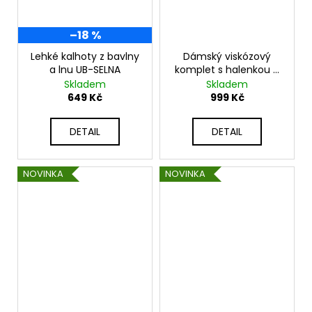
–18 %
Lehké kalhoty z bavlny
Dámský viskózový
a lnu UB-SELNA
komplet s halenkou a
širokými kalhotami –
Skladem
Skladem
boho styl K3466
649 Kč
999 Kč
DETAIL
DETAIL
NOVINKA
NOVINKA