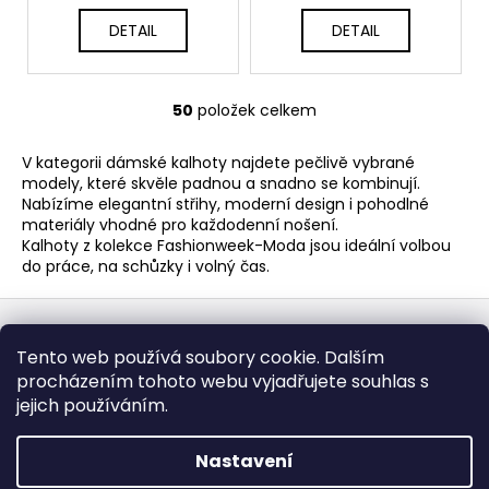
DETAIL
DETAIL
50
položek celkem
O
v
V kategorii dámské kalhoty najdete pečlivě vybrané
l
modely, které skvěle padnou a snadno se kombinují.
á
Nabízíme elegantní střihy, moderní design i pohodlné
d
materiály vhodné pro každodenní nošení.
a
Kalhoty z kolekce Fashionweek-Moda jsou ideální volbou
c
do práce, na schůzky i volný čas.
í
Z
p
á
r
Obchodní podmínky
Doba dodáni
Tento web používá soubory cookie. Dalším
v
p
Formulář pro vrátení - stáhněte
Vrácení zboží
procházením tohoto webu vyjadřujete souhlas s
k
Dopravy a platby
BEZPEČNÝ NÁKUP
a
Podmínky ochrany osobních údajů
Heureka.cz
Zboží.cz
jejich používáním.
y
t
v
í
ý
Nastavení
p
Vytvořil Shoptet