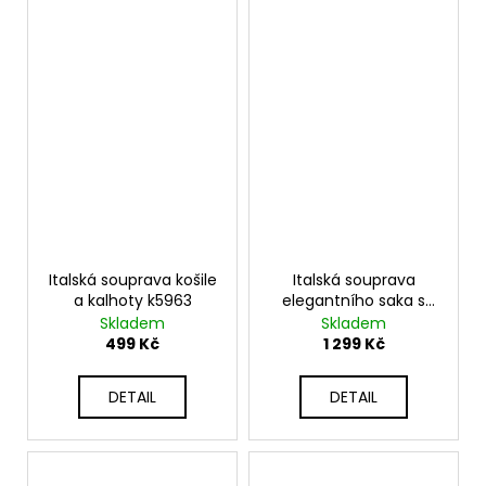
Italská souprava košile
Italská souprava
a kalhoty k5963
elegantního saka s
kalhotami K80172B
Skladem
Skladem
499 Kč
1 299 Kč
DETAIL
DETAIL