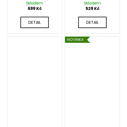
nohavicemi z viskózy
efektem a pružným
Skladem
Skladem
UB-CALABRIA
pasem VAYANA
699 Kč
529 Kč
DETAIL
DETAIL
NOVINKA