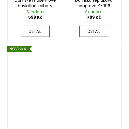
Dámské mušelínové
Dámská tepláková
bavlněné kalhoty
souprava K7096
K3204
Skladem
Skladem
599 Kč
799 Kč
DETAIL
DETAIL
NOVINKA