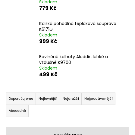
Skladem
a
779 Kč
j
í
Italská pohodlná tepláková souprava
t
K6171G
Skladem
?
999 Kč
Bavlněné kalhoty Aladdin lehké a
vzdušné K9700
Skladem
HLEDAT
499 Kč
Ř
D
a
Doporučujeme
Nejlevnější
Nejdražší
Nejprodávanější
o
z
p
Abecedně
e
o
n
r
u
í