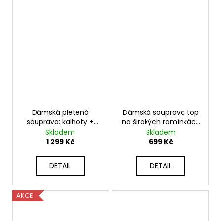
Dámská pletená
Dámská souprava top
souprava: kalhoty +
na širokých ramínkách
svetr Elefant NB152310
a kalhoty s širokým
Skladem
Skladem
střihem K557
1 299 Kč
699 Kč
DETAIL
DETAIL
AKCE