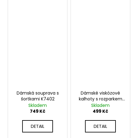
Dámská souprava s
Dámské viskózové
šortkami K7402
kalhoty s rozparkem
na nohavicích K81378
Skladem
Skladem
749 Kč
499 Kč
DETAIL
DETAIL