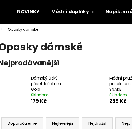
í
NOVINKY
Módní doplňky
Napište n
Opasky dámské
Co potřebujete najít?
Opasky dámské
HLEDAT
Nejprodávanější
Dámský úzký
Módní pruž
Doporučujeme
pásek k šatům
pásek se 
Gold
SNAKE
Skladem
Skladem
179 Kč
299 Kč
Ř
a
Doporučujeme
Nejlevnější
Nejdražší
Nejp
z