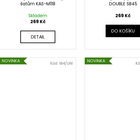
šatům KAS-M118
DOUBLE SB45
Skladem
269 Kč
269 Kč
DO KOŠÍKU
DETAIL
NOVINKA
NOVINKA
Kód:
184/UNI
Kó