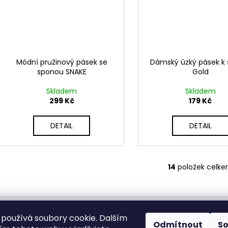
Módní pružinový pásek se
Dámský úzký pásek k
sponou SNAKE
Gold
Skladem
Skladem
299 Kč
179 Kč
DETAIL
DETAIL
14
položek celk
O
v
l
á
d
 pro vrátení - stáhněte
Vrácení zboží
Dopravy a platby
BEZP
používá soubory cookie. Dalším
Odmítnout
S
Heureka.cz
Zboží.cz