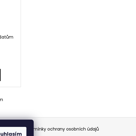
 šatům
em
EČNÝ NÁKUP
Podmínky ochrany osobních údajů
ouhlasím