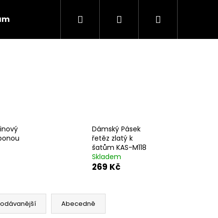
Hledat
Přihlášení
Nákupní
ám
Obchodní podmínky
Vrácení zboží
košík
inový
Dámský Pásek
sponou
řetěz zlatý k
šatům KAS-M118
Skladem
269 Kč
Následující
rodávanější
Abecedně