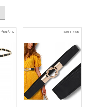
 KVĚTINOVÝ VZOR,
E UB-MURRAY
 Kč
67/UNI/ZLA
Kód:
EDI100