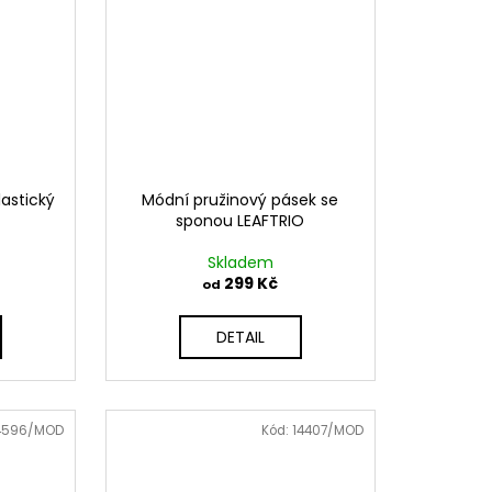
lastický
Módní pružinový pásek se
sponou LEAFTRIO
Skladem
299 Kč
od
DETAIL
4596/MOD
Kód:
14407/MOD