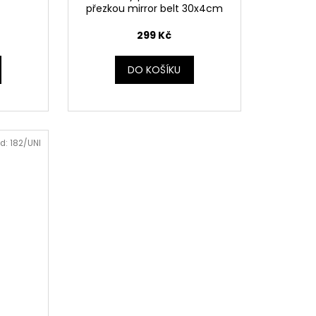
přezkou mirror belt 30x4cm
299 Kč
DO KOŠÍKU
d:
182/UNI