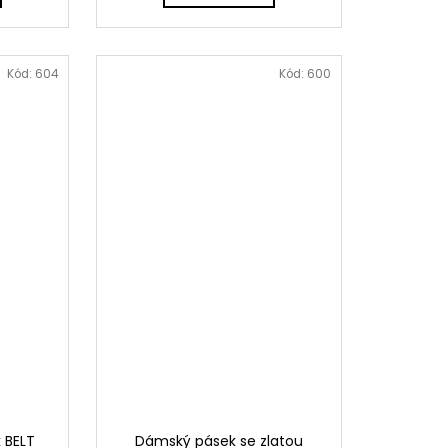
Kód:
604
Kód:
600
 BELT
Dámský pásek se zlatou