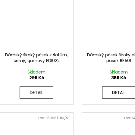
Dámský široký pásek k šatům,
Dámský pásek široký e
černý, gumový EDI022
pásek BEA01
Skladem
Skladem
299 Kč
359 Kč
DETAIL
DETAIL
Kód:
15366/UNI/ST
Kód:
1