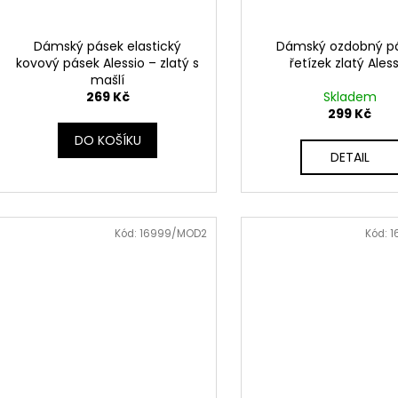
Dámský pásek elastický
Dámský ozdobný p
kovový pásek Alessio – zlatý s
řetízek zlatý Ales
mašlí
269 Kč
Skladem
299 Kč
DO KOŠÍKU
DETAIL
Kód:
16999/MOD2
Kód:
1