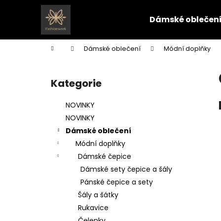
K
Přejít
na
o
Dámské oblečen
obsah
Zpět
Zpět
š
do
do
í
Domů
Dámské oblečení
Módní doplňky
k
obchodu
obchodu
P
o
Kategorie
Přeskočit
s
kategorie
t
NOVINKY
r
NOVINKY
a
Dámské oblečení
n
Módní doplňky
n
Dámské čepice
í
Dámské sety čepice a šály
p
Pánské čepice a sety
a
Šály a šátky
n
Rukavice
e
Čelenky