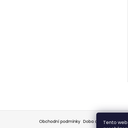
Z
á
Obchodní podmínky
Doba dodáni
Formulář
Tento web 