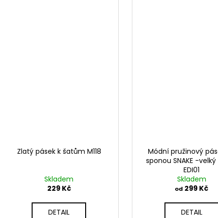
Zlatý pásek k šatům M118
Módní pružinový pás
sponou SNAKE -velký
EDI01
Skladem
Skladem
229 Kč
299 Kč
od
DETAIL
DETAIL