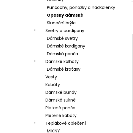
BAVLNĚNÉ KALHOTY ALADDIN LEHKÉ A
l
VZDUŠNÉ K9700
Punčochy, ponožky a nadkolenky
499 Kč
Opasky dámské
Sluneční brýle
Svetry a cardigany
Dámské svetry
Dámské kardigany
Dámská ponča
Dámské kalhoty
Dámské kraťasy
Vesty
Kabáty
Dámské bundy
Dámské sukně
Pletené pončo
Pletené kabáty
Teplákové oblečení
MIKINY