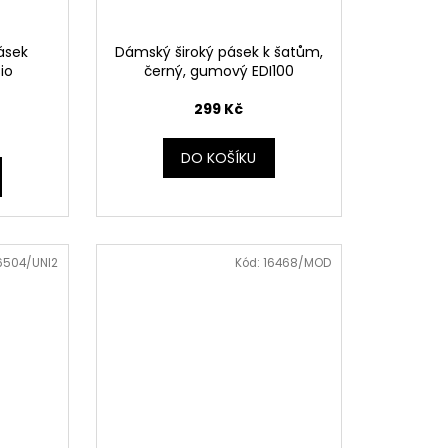
ásek
Dámský široký pásek k šatům,
sio
černý, gumový EDI100
299 Kč
DO KOŠÍKU
6504/UNI2
Kód:
16468/MOD