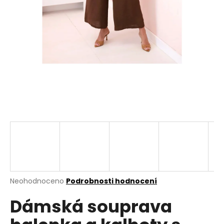
a
j
í
t
?
HLEDAT
D
o
p
Průměrné
Neohodnoceno
Podrobnosti hodnocení
hodnocení
o
Dámská souprava
produktu
r
je
u
0,0