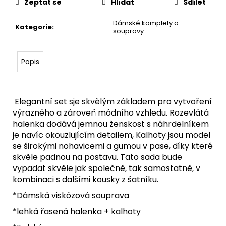
Zeptat se
Hlídat
Sdílet
Dámské komplety a
Kategorie
:
soupravy
Popis
Elegantní set sje skvělým základem pro vytvoření
výrazného a zároveň módního vzhledu. Rozevlátá
halenka dodává jemnou ženskost s náhrdelníkem
je navíc okouzlujícím detailem, Kalhoty jsou model
se širokými nohavicemi a gumou v pase, díky které
skvěle padnou na postavu. Tato sada bude
vypadat skvěle jak společně, tak samostatně, v
kombinaci s dalšími kousky z šatníku.
*Dámská viskózová souprava
*lehká řasená halenka + kalhoty