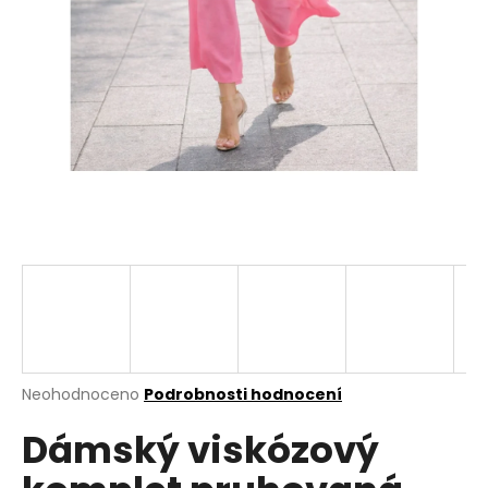
a
j
í
t
?
HLEDAT
D
o
p
Průměrné
Neohodnoceno
Podrobnosti hodnocení
hodnocení
o
Dámský viskózový
produktu
r
je
u
0,0