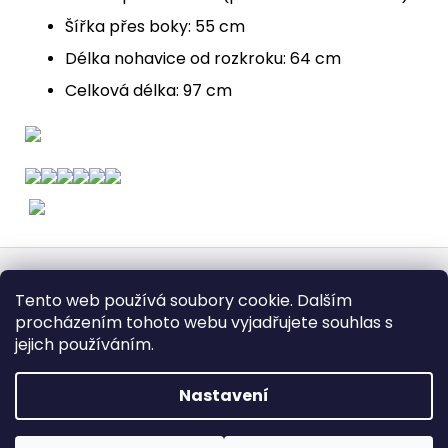
Šířka přes boky: 55 cm
Délka nohavice od rozkroku: 64 cm
Celková délka: 97 cm
Z
á
Obchodní podmínky
Doba dodáni
Tento web používá soubory cookie. Dalším
p
Formulář pro vrátení - stáhněte
Vrácení zboží
procházením tohoto webu vyjadřujete souhlas s
Dopravy a platby
BEZPEČNÝ NÁKUP
a
Podmínky ochrany osobních údajů
Heureka.cz
Zboží.cz
jejich používáním.
t
í
Nastavení
Vytvořil Shoptet
Copyright 2026
fashionweek-moda.cz
. Všechna práva