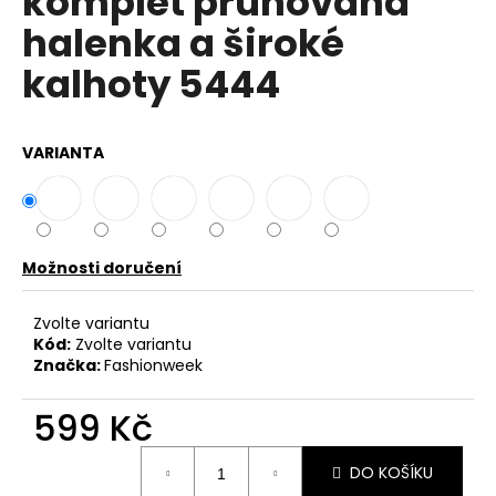
komplet pruhovaná
č
z
u
halenka a široké
5
j
hvězdiček.
kalhoty 5444
e
m
e
VARIANTA
DÁMSKÁ
HALENKA
S
KAPUCÍ
ZE
Možnosti doručení
LNU
A
BAVLNY
Zvolte variantu
UB-
Kód:
Zvolte variantu
DEMET
Značka:
Fashionweek
949
Kč
599 Kč
Původně:
1
Měrná
199
DO KOŠÍKU
cena:
Kč