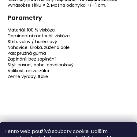
vynásobte šířku × 2. Možná odchylka +/- 1 cm.
Parametry
Materiál: 100 % viskóza
Dominantní materiál: viskóza
Střih: volný / harémový
Nohavice: široká, zúžená dole
Pas: pružná guma
Zapínání: bez zapínání
Styl: casual, boho, dovolenkový
Velikost: univerzální
Země výroby: Itálie
Z
á
Obchodní podmínky
Doba dodáni
Tento web používá soubory cookie. Dalším
p
Formulář pro vrátení - stáhněte
Vrácení zboží