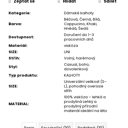
Zeptat se
Hlídat
Sdílet
Kategorie
:
Dámské kalhoty
Béžová, Černá, Bílá,
Barva
:
Cappucino, Khaki,
Hnědá, Šedá
Doručení do 1–3
Dostupnost
:
pracovních dnů
Materiál
:
viskóza
SIZE
:
UNI
Střih
:
Volný, harémový
Casual, boho,
Styl
:
dovolenkový
Typ produktu
:
KALHOTY
Univerzální velikost (S–
SIZE
:
L), pohodlný oversize
střih
100% viskóza – lehká a
prodyšná Lehký a
MATERIAL
:
prodyšný přírodní
materiál ideální na léto
Popis
Související (10)
Podobné (10)