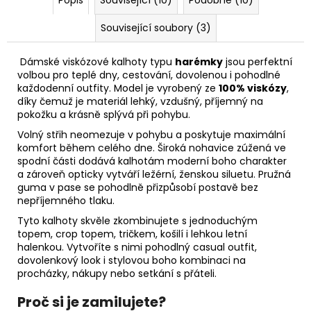
Související soubory (3)
Dámské viskózové kalhoty typu
harémky
jsou perfektní
volbou pro teplé dny, cestování, dovolenou i pohodlné
každodenní outfity. Model je vyrobený ze
100% viskózy
,
díky čemuž je materiál lehký, vzdušný, příjemný na
pokožku a krásně splývá při pohybu.
Volný střih neomezuje v pohybu a poskytuje maximální
komfort během celého dne. Široká nohavice zúžená ve
spodní části dodává kalhotám moderní boho charakter
a zároveň opticky vytváří ležérní, ženskou siluetu. Pružná
guma v pase se pohodlně přizpůsobí postavě bez
nepříjemného tlaku.
Tyto kalhoty skvěle zkombinujete s jednoduchým
topem, crop topem, tričkem, košilí i lehkou letní
halenkou. Vytvoříte s nimi pohodlný casual outfit,
dovolenkový look i stylovou boho kombinaci na
procházky, nákupy nebo setkání s přáteli.
Proč si je zamilujete?