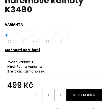
harémové kalhoty
č
z
u
K3480
5
j
hvězdiček.
e
m
VARIANTA
e
DÁMSKÁ
HALENKA
S
Možnosti doručení
KRÁTKÝM
RUKÁVEM
Zvolte variantu
A
LESKLÝM
Kód:
Zvolte variantu
EFEKTEM
Značka:
Fashionweek
UB-
ANTIGA
499 Kč
749
Kč
Měrná
DO KOŠÍKU
cena: