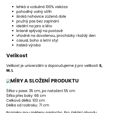
lehká a vzdušná 100% viskóza
pohodlný volný střih
široká nohavice zúžená dole
pružný pas bez zapínání
ideální na jaro a léto
krásně splývají na postavě
vhodné na dovolenou, procházky i každý den
casual, boho a letní styl
italská výroba
Velikost
Velikost je univerzální a doporučujeme ji pro velikosti
S,
M, L
.
MÍRY A SLOŽENÍ PRODUKTU
Šířka v pase: 35 cm, po natažení 55 cm
Šířka přes boky: 66 cm
Celková délka: 103 cm
Délka od rozkroku: 71 cm
Rozměry jsou měřeny naplocho. Pro získání obvodu