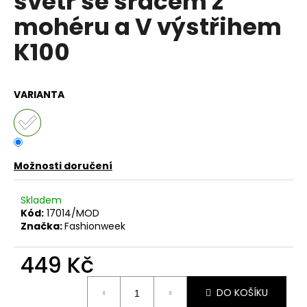
svetr se srdcem z
č
z
u
mohéru a V výstřihem
5
j
hvězdiček.
K100
e
m
e
VARIANTA
DÁMSKÁ
BAVLNĚNO-
LNĚNÁ
MIKINA
S
Možnosti doručení
KAPUCÍ
UB-
MARENIA
Skladem
Kód:
17014/MOD
999
Značka:
Fashionweek
Kč
Původně:
1
449 Kč
199
Kč
Měrná
DO KOŠÍKU
cena: