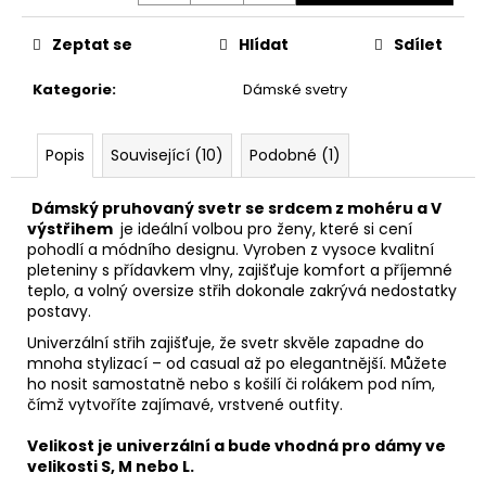
Zeptat se
Hlídat
Sdílet
Kategorie
:
Dámské svetry
Popis
Související (10)
Podobné (1)
Dámský pruhovaný svetr se srdcem z mohéru a V
výstřihem
je ideální volbou pro ženy, které si cení
pohodlí a módního designu. Vyroben z vysoce kvalitní
pleteniny s přídavkem vlny, zajišťuje komfort a příjemné
teplo, a volný oversize střih dokonale zakrývá nedostatky
postavy.
Univerzální střih zajišťuje, že svetr skvěle zapadne do
mnoha stylizací – od casual až po elegantnější. Můžete
ho nosit samostatně nebo s košilí či rolákem pod ním,
čímž vytvoříte zajímavé, vrstvené outfity.
Velikost je univerzální a bude vhodná pro dámy ve
velikosti S, M nebo L.