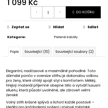
1 099 Kč
Měrná
DO KOŠÍKU
cena:
Zeptat se
Hlídat
Sdílet
Kategorie
:
Pletené kabáty
Popis
Související (10)
Související soubory (2)
Elegantní, nadčasové a maximálně pohodlné. Toto
dámské pončo v oversize střihu je dokonalou volbou
pro ženy, které chtějí spojit styl s komfortem. Měkký,
hřejivý materiál příjemně obepne tělo a vytváří luxusní
siluetu, která působí uvolněně, ale zároveň velmi
ženskě.
Volný střih krásně splývá a lichotí každé postavě –
ideální pro každodenní nošení i stylové městské