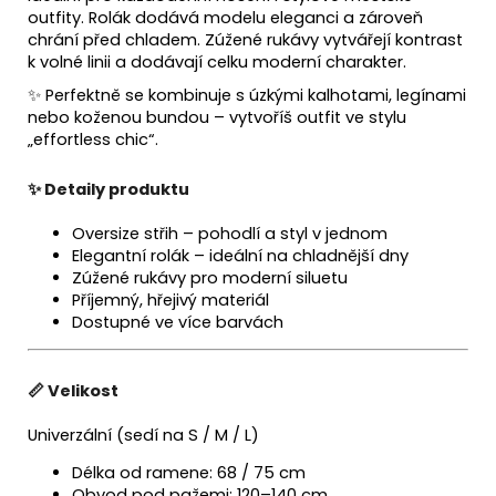
outfity. Rolák dodává modelu eleganci a zároveň
chrání před chladem. Zúžené rukávy vytvářejí kontrast
k volné linii a dodávají celku moderní charakter.
✨ Perfektně se kombinuje s úzkými kalhotami, legínami
nebo koženou bundou – vytvoříš outfit ve stylu
„effortless chic“.
✨
Detaily produktu
Oversize střih – pohodlí a styl v jednom
Elegantní rolák – ideální na chladnější dny
Zúžené rukávy pro moderní siluetu
Příjemný, hřejivý materiál
Dostupné ve více barvách
📏
Velikost
Univerzální (sedí na S / M / L)
Délka od ramene: 68 / 75 cm
Obvod pod pažemi: 120–140 cm