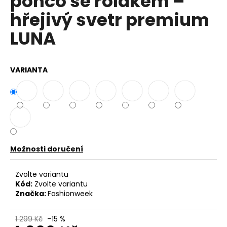
pončo se rolákem –
č
z
u
hřejivý svetr premium
5
j
hvězdiček.
LUNA
e
m
e
VARIANTA
DÁMSKÁ
BAVLNĚNO-
LNĚNÁ
MIKINA
S
KAPUCÍ
UB-
MARENIA
Možnosti doručení
999
Kč
Zvolte variantu
Původně:
Kód:
Zvolte variantu
1
Značka:
Fashionweek
199
Kč
1 299 Kč
–15 %