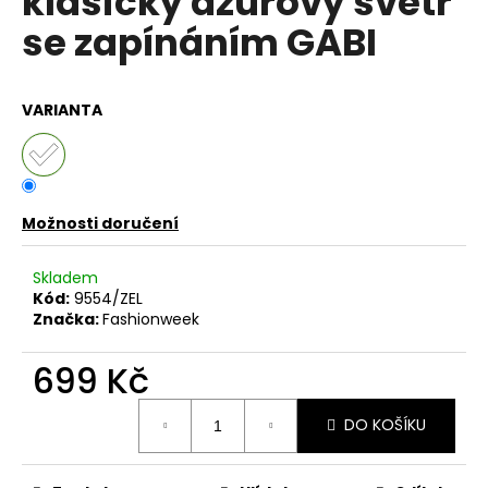
klasický azurový svetr
č
z
u
se zapínáním GABI
5
j
hvězdiček.
e
m
VARIANTA
e
DÁMSKÁ
BAVLNĚNO-
LNĚNÁ
Možnosti doručení
MIKINA
S
Skladem
KAPUCÍ
UB-
Kód:
9554/ZEL
MARENIA
Značka:
Fashionweek
999
Kč
699 Kč
Původně:
1
Měrná
199
DO KOŠÍKU
cena:
Kč