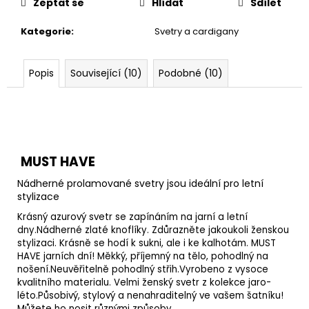
Zeptat se
Hlídat
Sdílet
Kategorie
:
Svetry a cardigany
Popis
Související (10)
Podobné (10)
MUST HAVE
Nádherné prolamované svetry jsou ideální pro letní
stylizace
Krásný azurový svetr se zapínáním na jarní a letní
dny.Nádherné zlaté knoflíky. Zdůrazněte jakoukoli ženskou
stylizaci. Krásně se hodí k sukni, ale i ke kalhotám. MUST
HAVE jarních dní!
Měkký, příjemný na tělo, pohodlný na
nošení.
Neuvěřitelně pohodlný střih.
Vyrobeno z vysoce
kvalitního materialu. Velmi ženský svetr z kolekce jaro-
léto.Působivý, stylový a nenahraditelný ve vašem šatníku!
Můžete ho nosit různými způsoby.