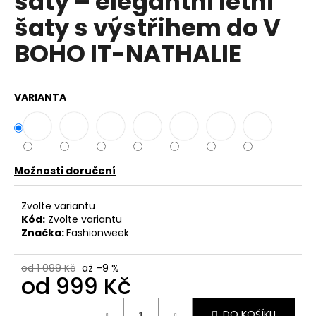
šaty – elegantní letní
č
z
u
šaty s výstřihem do V
5
j
hvězdiček.
BOHO IT-NATHALIE
e
m
e
VARIANTA
DÁMSKÁ
BAVLNĚNO-
LNĚNÁ
MIKINA
S
Možnosti doručení
KAPUCÍ
UB-
MARENIA
Zvolte variantu
Kód:
Zvolte variantu
999
Značka:
Fashionweek
Kč
Původně:
1
od 1 099 Kč
až –9 %
199
od
999 Kč
Kč
Měrná
DO KOŠÍKU