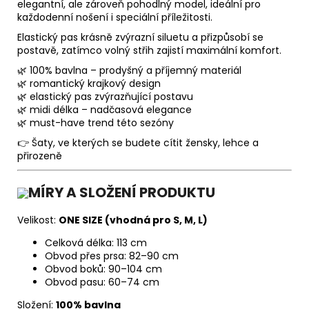
elegantní, ale zároveň pohodlný model, ideální pro
každodenní nošení i speciální příležitosti.
Elastický pas krásně zvýrazní siluetu a přizpůsobí se
postavě, zatímco volný střih zajistí maximální komfort.
🌿 100% bavlna – prodyšný a příjemný materiál
🌿 romantický krajkový design
🌿 elastický pas zvýrazňující postavu
🌿 midi délka – nadčasová elegance
🌿 must-have trend této sezóny
👉 Šaty, ve kterých se budete cítit žensky, lehce a
přirozeně
MÍRY A SLOŽENÍ PRODUKTU
Velikost:
ONE SIZE (vhodná pro S, M, L)
Celková délka: 113 cm
Obvod přes prsa: 82–90 cm
Obvod boků: 90–104 cm
Obvod pasu: 60–74 cm
Složení:
100% bavlna