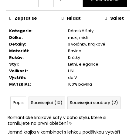
cena:
Zeptat se
Hlídat
Sdílet
Kategorie
:
Dámské šaty
Délka
:
maxi, midi
Detaily
:
s volánky, Krajkové
Materiál
:
Bavlna
Rukáv
:
Krátký
Styl
:
Letní, elegance
Velikost
:
UNI
Výstřih
:
do V
MATERIAL
:
100% bavlna
Popis
Související (10)
Související soubory (2)
Romantické krajkové šaty v boho stylu, které si
zamilujete na první oblečení ✨
Jemná krajka v kombinaci s lehkou podšívkou vytváří