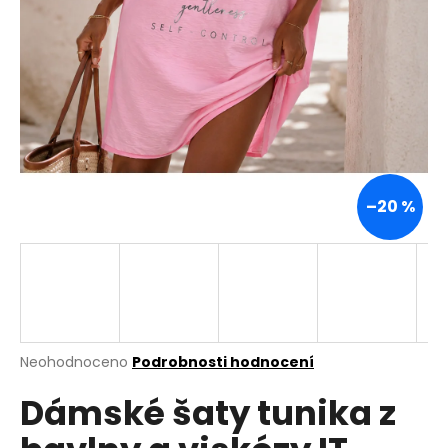
a
j
í
t
?
–20 %
HLEDAT
D
o
p
Průměrné
Neohodnoceno
Podrobnosti hodnocení
hodnocení
o
Dámské šaty tunika z
produktu
r
je
u
0,0