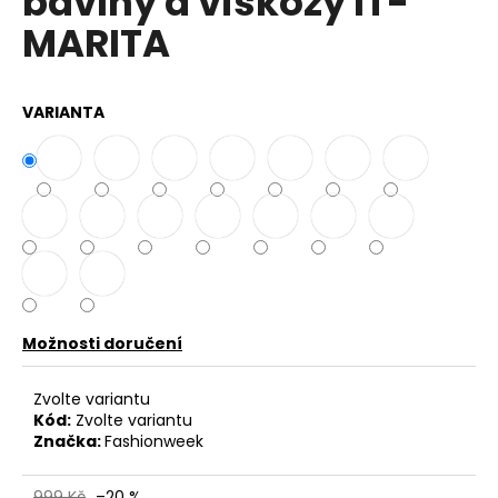
bavlny a viskózy IT-
č
z
u
MARITA
5
j
hvězdiček.
e
m
VARIANTA
e
BAVLNĚNÉ
KALHOTY
ALADDIN
LEHKÉ
A
VZDUŠNÉ
K9700
499
Možnosti doručení
Kč
Zvolte variantu
Kód:
Zvolte variantu
Značka:
Fashionweek
999 Kč
–20 %