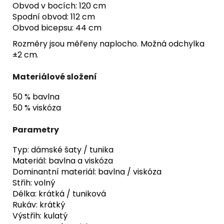
Obvod v bocích: 120 cm
Spodní obvod: 112 cm
Obvod bicepsu: 44 cm
Rozměry jsou měřeny naplocho. Možná odchylka
±2 cm.
Materiálové složení
50 % bavlna
50 % viskóza
Parametry
Typ: dámské šaty / tunika
Materiál: bavlna a viskóza
Dominantní materiál: bavlna / viskóza
Střih: volný
Délka: krátká / tuniková
Rukáv: krátký
Výstřih: kulatý