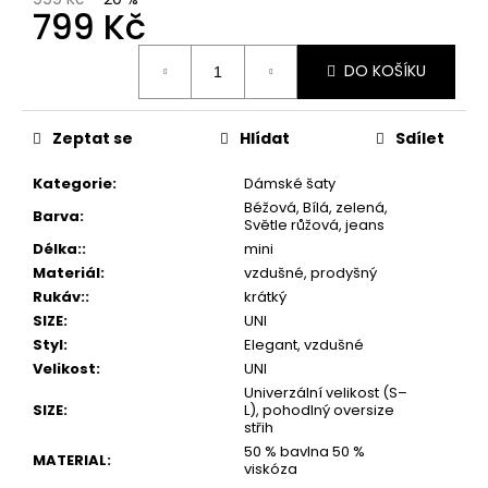
799 Kč
Měrná
DO KOŠÍKU
cena:
Zeptat se
Hlídat
Sdílet
Kategorie
:
Dámské šaty
Béžová, Bílá, zelená,
Barva
:
Světle růžová, jeans
Délka:
:
mini
Materiál
:
vzdušné, prodyšný
Rukáv:
:
krátký
SIZE
:
UNI
Styl
:
Elegant, vzdušné
Velikost
:
UNI
Univerzální velikost (S–
SIZE
:
L), pohodlný oversize
střih
50 % bavlna 50 %
MATERIAL
:
viskóza