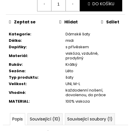
DO KOŠÍKU
cena:
Zeptat se
Hlídat
Sdílet
Kategorie
:
Dámské šaty
Délka
:
midi
Doplňky
:
s přívěskem
viskóza, vzdušné,
Materiál
:
prodyšný
Rukáv
:
Krátký
Sezóna
:
Léto
Typ produktu
:
šaty
Velikost
:
UNI, M-L
každodenní nošení,
Vhodné
:
dovolenou, do práce
MATERIAL
:
100% viskoza
Popis
Související (10)
Související soubory (1)