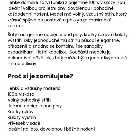
Lehké dámské šaty/tunika z příjemné 100% viskózy jsou
ideální volbou pro letní dny, dovolenou i pohodlné
každodenní nošení. Model má volný, vzdušný střih, který
krásně splývá po postavě a poskytuje maximální
komfort.
Šaty mají jemné odcięcie pod prsy, krátký rukáv a kulatý
výstřih. Díky jednoduchému střihu působí elegantně,
přirozeně a snadno se kombinují se sandálky,
espadrilkami i letní kabelkou. Součástí modelu je
dekorativní přívěsek, který může být u jednotlivých kusů
mírně odlišný.
Proč si je zamilujete?
Lehký a vzdušný materiál
100% viskóza
Volný pohodlný střih
Jemné odcięcie pod prsy
Krátký rukáv
Kulatý výstřih
Přívěsek v sadě
Ideální na léto, dovolenou i běžné nošení