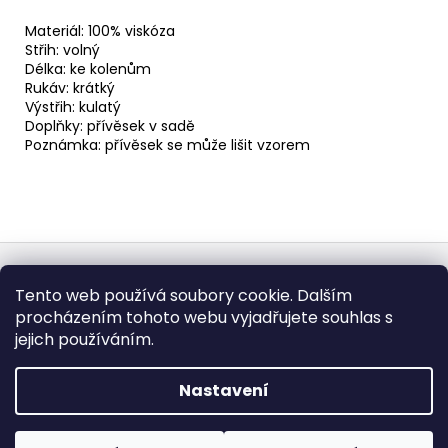
Materiál: 100% viskóza
Střih: volný
Délka: ke kolenům
Rukáv: krátký
Výstřih: kulatý
Doplňky: přívěsek v sadě
Poznámka: přívěsek se může lišit vzorem
Z
á
Obchodní podmínky
Doba dodáni
Tento web používá soubory cookie. Dalším
p
Formulář pro vrátení - stáhněte
Vrácení zboží
procházením tohoto webu vyjadřujete souhlas s
Dopravy a platby
BEZPEČNÝ NÁKUP
a
Podmínky ochrany osobních údajů
Heureka.cz
Zboží.cz
jejich používáním.
t
í
Nastavení
Vytvořil Shoptet
Copyright 2026
fashionweek-moda.cz
. Všechna práva