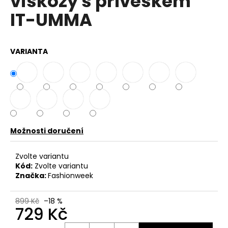
viskózy s přívěskem
č
z
u
IT-UMMA
5
j
hvězdiček.
e
m
VARIANTA
e
BAVLNĚNÉ
KALHOTY
ALADDIN
LEHKÉ
A
VZDUŠNÉ
Možnosti doručení
K9700
499
Zvolte variantu
Kč
Kód:
Zvolte variantu
Značka:
Fashionweek
899 Kč
–18 %
729 Kč
Měrná