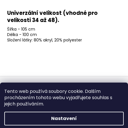
Univerzální velikost (vhodné pro
velikosti 34 až 48).
Šířka - 105 cm
Délka - 100 cm
Složení látky: 80% akryl, 20% polyester
Z
á
Obchodní podmínky
Doba dodáni
Tento web používá soubory cookie. Dalším
p
Formulář pro vrátení - stáhněte
Vrácení zboží
procházením tohoto webu vyjadřujete souhlas s
Dopravy a platby
BEZPEČNÝ NÁKUP
a
Podmínky ochrany osobních údajů
Heureka.cz
Zboží.cz
jejich používáním.
t
í
Nastavení
Vytvořil Shoptet