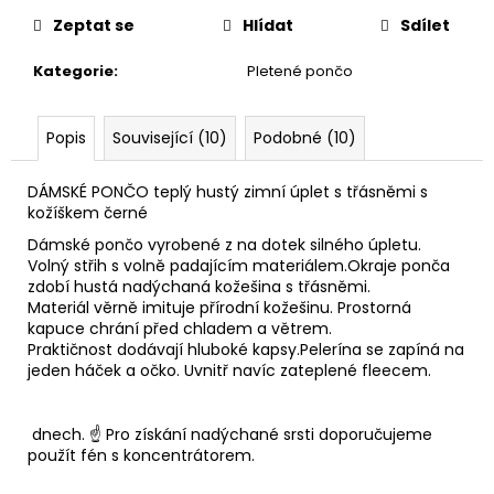
Zeptat se
Hlídat
Sdílet
Kategorie
:
Pletené pončo
Popis
Související (10)
Podobné (10)
DÁMSKÉ PONČO teplý hustý zimní úplet s třásněmi s
kožíškem černé
Dámské pončo vyrobené z na dotek silného úpletu.
Volný střih s volně padajícím materiálem.Okraje ponča
zdobí hustá nadýchaná kožešina s třásněmi.
Materiál věrně imituje přírodní kožešinu. Prostorná
kapuce chrání před chladem a větrem.
Praktičnost dodávají hluboké kapsy.Pelerína se zapíná na
jeden háček a očko. Uvnitř navíc zateplené fleecem.
dnech.
☝️ Pro získání nadýchané srsti doporučujeme
použít fén s koncentrátorem.