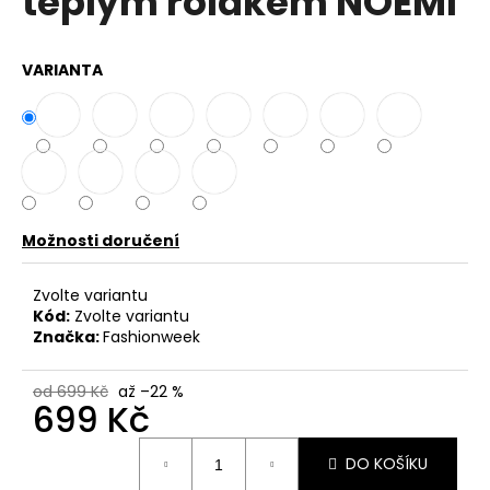
teplým rolákem NOEMI
č
z
u
5
j
hvězdiček.
VARIANTA
e
m
e
DÁMSKÁ
HALENKA
S
Možnosti doručení
KAPUCÍ
ZE
LNU
Zvolte variantu
A
Kód:
Zvolte variantu
BAVLNY
UB-
Značka:
Fashionweek
DEMET
949
od 699 Kč
až –22 %
Kč
699 Kč
Původně:
1
Měrná
199
DO KOŠÍKU
cena:
Kč