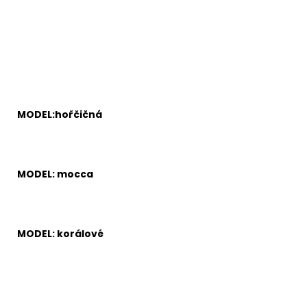
MODEL:hořčičná
MODEL: mocca
MODEL: korálové