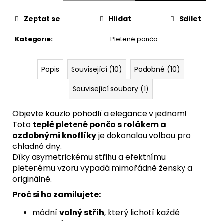
Zeptat se
Hlídat
Sdílet
Kategorie
:
Pletené pončo
Popis
Související (10)
Podobné (10)
Související soubory (1)
Objevte kouzlo pohodlí a elegance v jednom!
Toto
teplé pletené pončo s rolákem a
ozdobnými knoflíky
je dokonalou volbou pro
chladné dny.
Díky asymetrickému střihu a efektnímu
pletenému vzoru vypadá mimořádně žensky a
originálně.
Proč si ho zamilujete:
módní
volný střih
, který lichotí každé