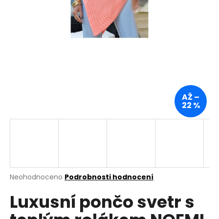
a
j
í
t
?
AŽ –
22 %
HLEDAT
D
o
p
Průměrné
Neohodnoceno
Podrobnosti hodnocení
hodnocení
o
Luxusní pončo svetr s
produktu
r
je
u
0,0