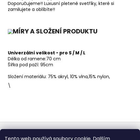
Doporučujeme!!
Luxusní pletené svetříky, které si
zamilujete a oblíbíte!!
MÍRY A SLOŽENÍ PRODUKTU
Univerzální velikost - pro S / M / L
Délka od ramene:70 cm
Šířka pod paží: 95cm
Složení materiálu: 75% akryl, 10% vlna,15% nylon,
\
Z
á
Obchodní podmínky
Doba dodáni
Tento web používá soubory cookie. Dalším
Formulář pro vrátení - stáhněte
Vrácení zboží