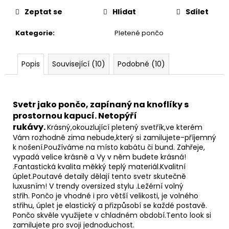
Zeptat se
Hlídat
Sdílet
Kategorie
:
Pletené pončo
Popis
Související (10)
Podobné (10)
Svetr jako pončo, zapínaný na knoflíky s
prostornou kapucí. Netopýří
rukávy.
Krásný,okouzlující pletený svetřík,ve kterém
Vám rozhodně zima nebude,který si zamilujete-příjemný
k nošení.Používáme na místo kabátu či bund.
Zahřeje,
vypadá velice krásně a Vy v něm budete krásná!
.Fantastická kvalita měkký teplý materiál.Kvalitní
úplet.Poutavé detaily dělají tento svetr skutečně
luxusním! V trendy oversized stylu .Ležérní volný
střih.
Pončo je vhodné i pro větší velikosti, je volného
střihu, úplet je elastický a přizpůsobí se každé postavě.
Pončo skvěle využijete v chladném období.
Tento look si
zamilujete pro svoji jednoduchost.