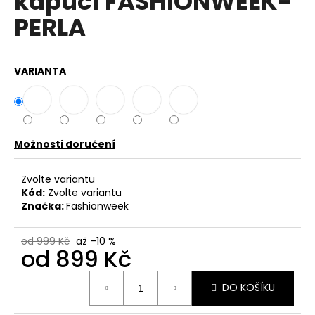
kapuci FASHIONWEEK-
č
z
u
PERLA
5
j
hvězdiček.
e
m
VARIANTA
e
DÁMSKÉ
BAVLNĚNÉ
A
Možnosti doručení
LNĚNÉ
ŠATY
Zvolte variantu
S
PŘÍVĚSKEM
Kód:
Zvolte variantu
IT-
Značka:
Fashionweek
LOBOS
799
od 999 Kč
až –10 %
Kč
od
899 Kč
Původně:
899
Měrná
Kč
DO KOŠÍKU
cena: