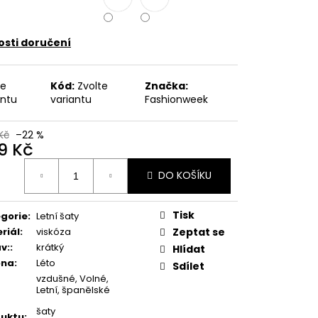
 KVĚTINOVÝ VZOR,
E UB-MURRAY
sti doručení
 Kč
te
Kód:
Zvolte
Značka:
antu
variantu
Fashionweek
Kč
–22 %
9 Kč
ná
DO KOŠÍKU
:
Tisk
gorie
:
Letní šaty
riál
:
viskóza
Zeptat se
v:
:
krátký
Hlídat
óna
:
Léto
Sdílet
vzdušné, Volné,
Letní, španělské
šaty
uktu
: