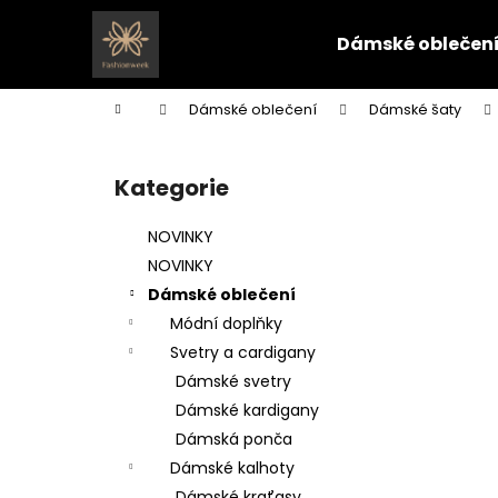
K
Přejít
na
o
Dámské oblečen
obsah
Zpět
Zpět
š
do
do
í
Domů
Dámské oblečení
Dámské šaty
k
obchodu
obchodu
P
o
Kategorie
Přeskočit
s
kategorie
t
NOVINKY
r
NOVINKY
a
Dámské oblečení
n
Módní doplňky
n
Svetry a cardigany
í
Dámské svetry
p
Dámské kardigany
a
Dámská ponča
n
Dámské kalhoty
e
Dámské kraťasy