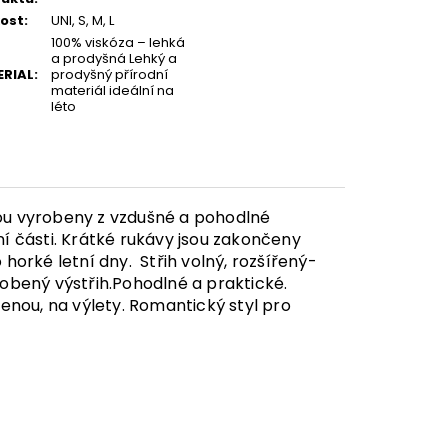
kost
:
UNI, S, M, L
100% viskóza – lehká
a prodyšná Lehký a
RIAL
:
prodyšný přírodní
materiál ideální na
léto
jsou vyrobeny z vzdušné a pohodlné
rní části. Krátké rukávy jsou zakončeny
ro horké letní dny.
Střih volný, rozšířený-
obený výstřih.Pohodlné a praktické.
enou, na výlety. Romantický styl pro