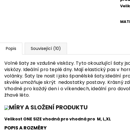
Veli
MATE
Popis
Související (10)
Volné šaty ze vzdušné viskózy. Tyto okouzlující šaty 
viskózy. Ideální pro teplé dny. Mají elastický pas v ho
volánky. Šaty lze nosit i jako španělské šaty.Ideální p
skvěle umožňuje skrýt nedostatky postavy. Krásný zd
Vhodné pro každý den i o víkendech, ideální pro dovol
žhavé léto.
MÍRY A SLOŽENÍ PRODUKTU
Velikost ONE SIZE vhodná pro vhodná pro M, L,XL
POPIS A ROZMĚRY