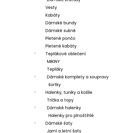
BAVLNĚNÉ KALHOTY ALADDIN LEHKÉ A
l
VZDUŠNÉ K9700
Vesty
499 Kč
Kabáty
Dámské bundy
Dámské sukně
Pletené pončo
Pletené kabáty
Teplákové oblečení
MIKINY
Tepláky
Dámské komplety a soupravy
šortky
Halenky, tuniky a košile
Trička a topy
Dámské halenky
Halenky pro plnoštíhlé
Dámské šaty
Jarní a letní šaty