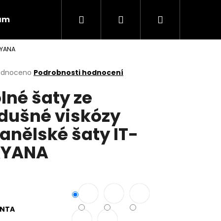
Hledat
Přihlášení
Nákupní
ám
Obchodní podmínky
Vrácení zboží
AYANA
košík
rné
odnoceno
Podrobnosti hodnocení
cení
lné šaty ze
ktu
dušné viskózy
anělské šaty IT-
ček.
AYANA
Následující
ANTA