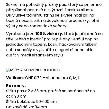
Sukně má pohodlný pružný pas, který se příjemně
přizpůsobí postavě a zvýrazní ženskou siluetu.
Díky univerzálnímu střihu se skvěle hodí jak na
běžné nošení, tak na dovolenou, procházky, letní
výlety nebo romantické večery.
Vyrobena je ze
100% viskózy
, která je příjemná na
těle, lehká a ideální pro teplé dny. Stačí ji doplnit
jednoduchým topem, košilí, háčkovaným tílkem
nebo sandály a vytvoříte elegantní boho chic
outfit v mediterránském stylu.
MÍRY A SLOŽENÍ PRODUKTU
Velikost:
ONE SIZE – vhodná pro S, M, L
Rozměry:
Šířka pasu: 2 × 33 cm, pružně se natáhne až do
cca 90 cm
Šířka boků: cca 90–100 cm
Celková délka: 94 cm