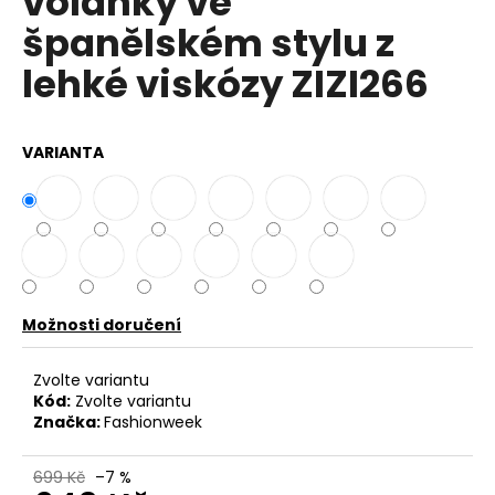
volánky ve
č
z
u
španělském stylu z
5
j
hvězdiček.
lehké viskózy ZIZI266
e
m
e
VARIANTA
DÁMSKÉ
LETNÍ
ŠATY
Z
VISKÓZY
OVERSIZE
IT-
ELISABETH
Možnosti doručení
799
Kč
Zvolte variantu
Kód:
Zvolte variantu
Značka:
Fashionweek
699 Kč
–7 %