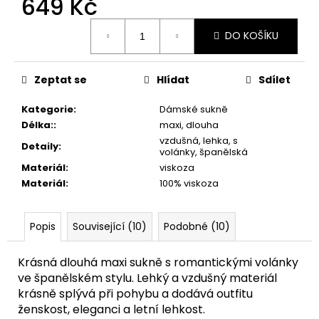
649 Kč
Měrná
DO KOŠÍKU
cena:
Zeptat se
Hlídat
Sdílet
Kategorie
:
Dámské sukně
Délka:
:
maxi, dlouha
vzdušná, lehka, s
Detaily
:
volánky, španělská
Materiál
:
viskoza
Materiál
:
100% viskoza
Popis
Související (10)
Podobné (10)
Krásná dlouhá maxi sukně s romantickými volánky
ve španělském stylu. Lehký a vzdušný materiál
krásně splývá při pohybu a dodává outfitu
ženskost, eleganci a letní lehkost.