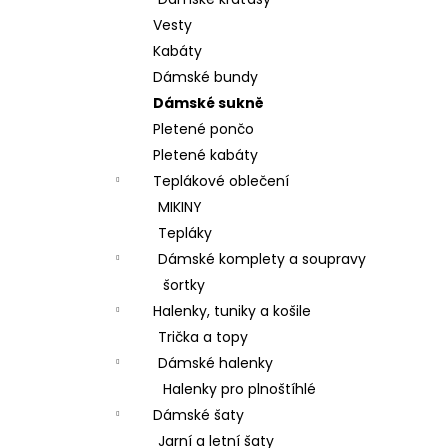
BAVLNĚNÉ KALHOTY ALADDIN LEHKÉ A
l
VZDUŠNÉ K9700
Vesty
499 Kč
Kabáty
Dámské bundy
Dámské sukně
Pletené pončo
Pletené kabáty
Teplákové oblečení
MIKINY
Tepláky
Dámské komplety a soupravy
šortky
Halenky, tuniky a košile
Trička a topy
Dámské halenky
Halenky pro plnoštíhlé
Dámské šaty
Jarní a letní šaty