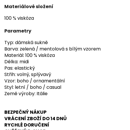
Materiálové složení
100 % viskóza
Parametry
Typ: dámská sukně
Barva: zelená / mentolová s bílým vzorem
Materiál: 100 % viskóza
Délka: midi
Pas: elastický
Střih: volný, splývavý
Vzor: boho / ornamentální
Styl: letní / boho / casual
Země výroby: Itálie
BEZPEČNÝ NÁKUP
VRÁCENÍ ZBOŽÍ DO 14 DNŮ
RYCHLÉ DORUČENÍ