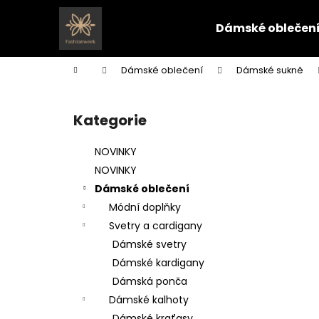
K
Přejít
na
o
Dámské oblečen
obsah
Zpět
Zpět
š
do
do
í
Domů
Dámské oblečení
Dámské sukně
k
obchodu
obchodu
P
o
Kategorie
Přeskočit
s
kategorie
t
NOVINKY
r
NOVINKY
a
Dámské oblečení
n
Módní doplňky
n
Svetry a cardigany
í
Dámské svetry
p
Dámské kardigany
a
Dámská ponča
n
Dámské kalhoty
e
Dámské kraťasy