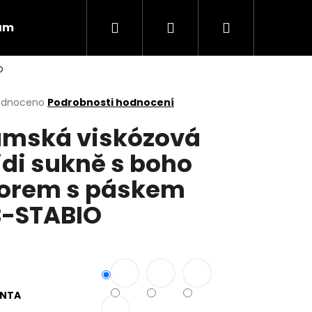
Hledat
Přihlášení
Nákupní
ám
Obchodní podmínky
Vrácení zboží
O
košík
rné
odnoceno
Podrobnosti hodnocení
cení
mská viskózová
ktu
di sukně s boho
orem s páskem
ček.
-STABIO
Následující
ANTA