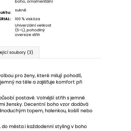
boho, ornamentální
sukně
uktu
:
RIAL
:
100 % viskóza
Univerzální velikost
(S–L), pohodlný
oversize střih
ející soubory (3)
lbou pro ženy, které milují pohodlí,
íjemný na těle a zajišťuje komfort při
ůsobí postavě. Volnější střih s jemně
lmi žensky. Decentní boho vzor dodává
ednoduchým topem, halenkou, košilí nebo
, do města i každodenní styling v boho