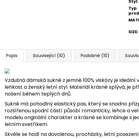
Styl
:
Typ
prod
MATE
SIZE
:
Popis
Související (10)
Podobné (10)
Souvis
Vzdušná dámská sukně z jemné 100% viskózy je ideální vo
lehkost a ženský letní styl. Materiál krásně splývá, je př
nošení během teplých dnů.
Sukně má pohodlný elastický pas, který se snadno přizp
rozšířenou spodní částí působí romanticky, lehce a ve
modelu originální charakter a krásně se kombinuje s j
letním svetříkem.
Skvěle se hodí na dovolenou, procházky, letní posezení