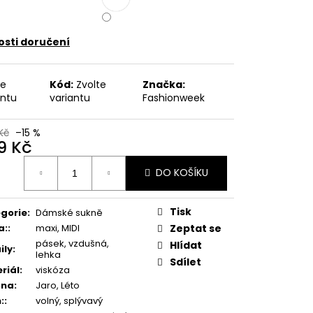
 KVĚTINOVÝ VZOR,
E UB-MURRAY
sti doručení
 Kč
te
Kód:
Zvolte
Značka:
antu
variantu
Fashionweek
Kč
–15 %
9 Kč
ná
DO KOŠÍKU
:
Tisk
gorie
:
Dámské sukně
a:
:
maxi, MIDI
Zeptat se
pásek, vzdušná,
Hlídat
ily
:
lehka
Sdílet
riál
:
viskóza
óna
:
Jaro, Léto
:
:
volný, splývavý