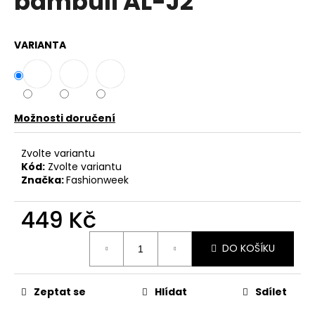
bambulí AL-J2
č
z
u
5
j
hvězdiček.
VARIANTA
e
m
e
Možnosti doručení
DÁMSKÁ
HALENKA
S
Zvolte variantu
KVĚTINOVÝM
Kód:
Zvolte variantu
MOTIVEM
UB-
Značka:
Fashionweek
PUANUI
599
449 Kč
Kč
Měrná
DO KOŠÍKU
cena:
Zeptat se
Hlídat
Sdílet