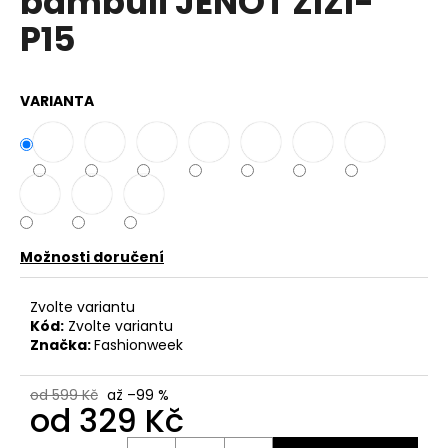
bambulí JENOT ZIZI-
č
z
u
P15
5
j
hvězdiček.
e
m
VARIANTA
e
DÁMSKÉ
BAVLNĚNÉ
ŠATY
PLUS
SIZE
OVERSIZE
Možnosti doručení
K8106
649
Zvolte variantu
Kč
Kód:
Zvolte variantu
Původně:
Značka:
Fashionweek
899
Kč
od 599 Kč
až –99 %
od
329 Kč
Měrná