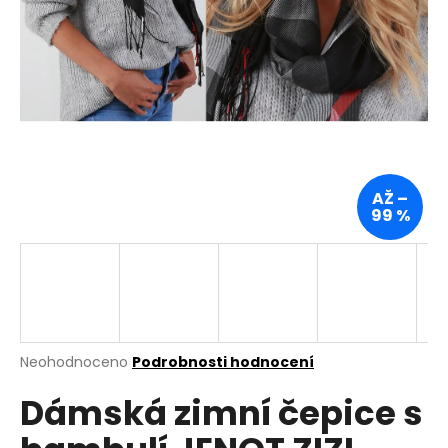
a
j
í
t
?
AŽ –
99 %
HLEDAT
D
o
p
Průměrné
Neohodnoceno
Podrobnosti hodnocení
hodnocení
o
Dámská zimní čepice s
produktu
r
je
u
0,0