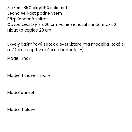
Složení: 85% akryl,15%poliamid
Jedna velikost padne všem
Přizpůsobená velikost
Obvod čepičky 2 x 20 cm, volně se natahuje do max 60
Hloubka čepice 20 cm
Skvělý kašmírový šátek a svetr,ktere ma modelka také si
můžete koupit v našem obchodě :-)
Model: khaki
Model: tmave modry
Model:camel
Model: fialovy