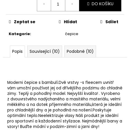
DO KOŠÍKU
cena:
Zeptat se
Hlídat
Sdílet
Kategorie
:
čepice
Popis
Související (10)
Podobné (10)
Moderni čepice s bambulí.
Dvě vrstvy -
s fleecem uvnitř
vám umožní používat jej od dřívějšího podzimu do chladné
zimy.
Teplý a pohodlný model.
Nejvyšší kvalita!
. Vyrobeno
z dvouvrstvého nadýchaného a masitého materiálu, velmi
měkkého a na dotek příjemného materiálu,která je ideální
pro chladnější dny a je pohodlná na nošení.Poskytuje
optimální teplo.Neelektrizuje vlasy Náš produkt je ideální
pro sportovní a každodenní stylizace. Nejmódnější barvy a
vzory! Buďte módní v podzim-zimní a jarni dny!