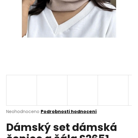
a
j
í
t
?
HLEDAT
D
o
p
Průměrné
Neohodnoceno
Podrobnosti hodnocení
hodnocení
o
Dámský set dámská
produktu
r
je
u
0,0