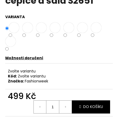
čepice a šála S2651
č
z
u
5
j
hvězdiček.
VARIANTA
e
m
e
DÁMSKÉ
BAVLNĚNÉ
A
Možnosti doručení
LNĚNÉ
ŠATY
S
Zvolte variantu
PŘÍVĚSKEM
Kód:
Zvolte variantu
IT-
LOBOS
Značka:
Fashionweek
799
Kč
499 Kč
Původně:
899
Měrná
Kč
DO KOŠÍKU
cena: