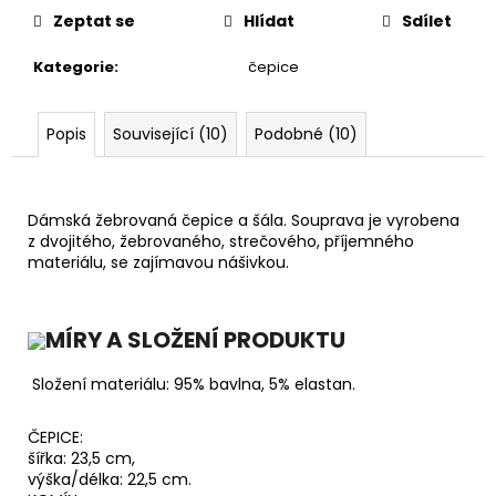
Zeptat se
Hlídat
Sdílet
Kategorie
:
čepice
Popis
Související (10)
Podobné (10)
Dámská žebrovaná čepice a šála. Souprava je vyrobena
z dvojitého, žebrovaného, ​​strečového, příjemného
materiálu, se zajímavou nášivkou.
MÍRY A SLOŽENÍ PRODUKTU
Složení materiálu: 95% bavlna, 5% elastan.
ČEPICE:
šířka: 23,5 cm,
výška/délka: 22,5 cm.