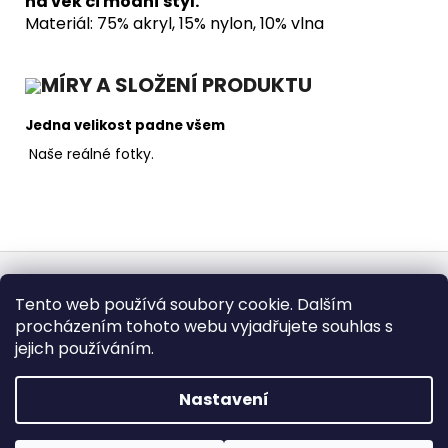
na věk či módní styl.
Materiál: 75% akryl, 15% nylon, 10% vlna
MÍRY A SLOŽENÍ PRODUKTU
Jedna velikost padne všem
Naše reálné fotky.
Z
á
Obchodní podmínky
Doba dodáni
Tento web používá soubory cookie. Dalším
p
Formulář pro vrátení - stáhněte
Vrácení zboží
procházením tohoto webu vyjadřujete souhlas s
Dopravy a platby
BEZPEČNÝ NÁKUP
a
Podmínky ochrany osobních údajů
Heureka.cz
Zboží.cz
jejich používáním.
t
í
Nastavení
Vytvořil Shoptet
Copyright 2026
fashionweek-moda.cz
. Všechna práva