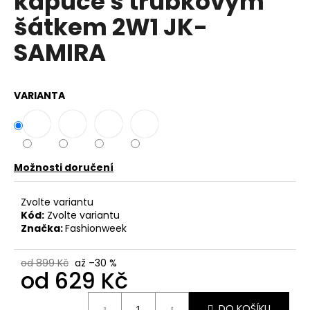
kapuce s trubkovým
č
z
u
šátkem 2W1 JK-
5
j
hvězdiček.
SAMIRA
e
m
e
VARIANTA
DÁMSKÉ
LETNÍ
ŠATY
Z
VISKÓZY
Možnosti doručení
OVERSIZE
IT-
ELISABETH
Zvolte variantu
Kód:
Zvolte variantu
799
Značka:
Fashionweek
Kč
od 899 Kč
až –30 %
od
629 Kč
Měrná
DO KOŠÍKU