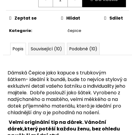
cena:
Zeptat se
Hlídat
Sdílet
Kategorie
:
čepice
Popis
Související (10)
Podobné (10)
Dámská Čepice jako kapuce s trubkovým
šátkem- ideální k bundě, bude to nejvíce stylový a
exkluzivní detail vašeho šatníku a individuality jeho
majitele. Dobře poslouží jako šátek. Vyrobeno z
nadýchaného a masitého, velmi měkkého a na
dotek příjemného materiálu, která je ideální pro
chladnější dny a je pohodlná na nošení.
Velmi originální tip na dárek. Vánoční
dárek,který potěší každou ženu, bez ohledu