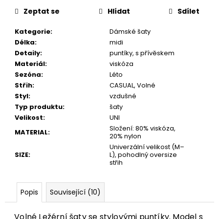
Zeptat se
Hlídat
Sdílet
Kategorie
:
Dámské šaty
Délka
:
midi
Detaily
:
puntíky, s přívěskem
Materiál
:
viskóza
Sezóna
:
Léto
Střih
:
CASUAL, Volné
Styl
:
vzdušné
Typ produktu
:
šaty
Velikost
:
UNI
Složení: 80% viskóza,
MATERIAL
:
20% nylon
Univerzální velikost (M–
SIZE
:
L), pohodlný oversize
střih
Popis
Související (10)
Volné Ležérní šaty se stylovými puntíky. Model s