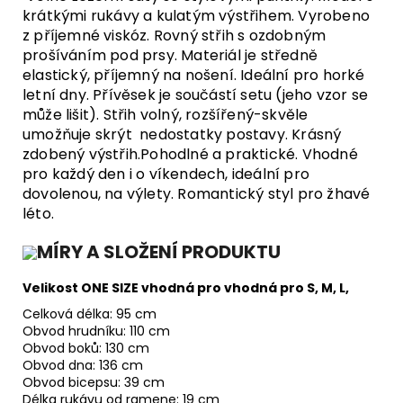
krátkými rukávy a kulatým výstřihem. Vyrobeno
z příjemné viskóz. Rovný střih s ozdobným
prošíváním pod prsy. Materiál je středně
elastický, příjemný na nošení. Ideální pro horké
letní dny. Přívěsek je součástí setu (jeho vzor se
může lišit).
Střih volný, rozšířený-skvěle
umožňuje skrýt nedostatky postavy. Krásný
zdobený výstřih.Pohodlné a praktické. Vhodné
pro každý den i o víkendech, ideální pro
dovolenou, na výlety. Romantický styl pro žhavé
léto.
MÍRY A SLOŽENÍ PRODUKTU
Velikost ONE SIZE vhodná pro vhodná pro S, M, L,
Celková délka: 95 cm
Obvod hrudníku: 110 cm
Obvod boků: 130 cm
Obvod dna: 136 cm
Obvod bicepsu: 39 cm
Délka rukávu od ramene: 19 cm