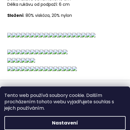
Délka rukávu od podpaží: 6 cm
Složení
: 80% viskóza, 20% nylon
Z
á
Obchodní podmínky
Doba dodáni
Tento web používá soubory cookie. Dalším
p
Formulář pro vrátení - stáhněte
Vrácení zboží
procházením tohoto webu vyjadřujete souhlas s
Dopravy a platby
BEZPEČNÝ NÁKUP
a
Podmínky ochrany osobních údajů
Heureka.cz
Zboží.cz
jejich používáním.
t
í
Nastavení
Vytvořil Shoptet