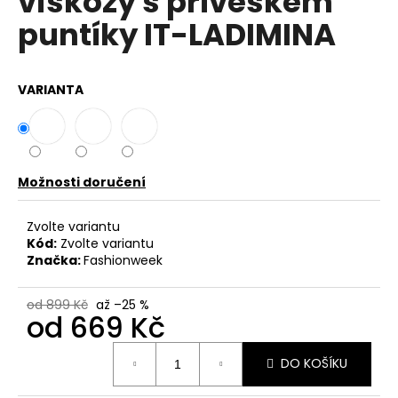
viskózy s přívěskem
č
z
u
puntíky IT-LADIMINA
5
j
hvězdiček.
e
m
VARIANTA
e
DÁMSKÁ
HALENKA
S
Možnosti doručení
KAPUCÍ
ZE
Zvolte variantu
LNU
A
Kód:
Zvolte variantu
BAVLNY
Značka:
Fashionweek
UB-
DEMET
od 899 Kč
až –25 %
949
od
669 Kč
Kč
Původně:
Měrná
1
DO KOŠÍKU
cena:
199
Kč