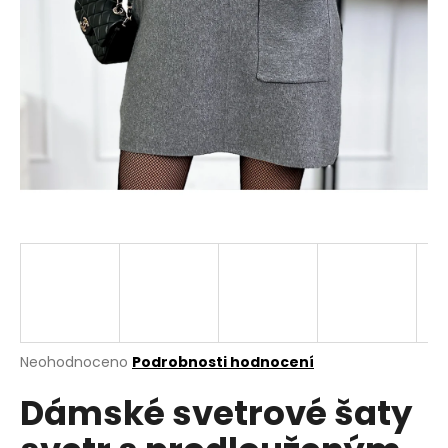
a
j
í
t
?
HLEDAT
D
o
p
Průměrné
Neohodnoceno
Podrobnosti hodnocení
hodnocení
o
Dámské svetrové šaty
produktu
r
je
u
0,0