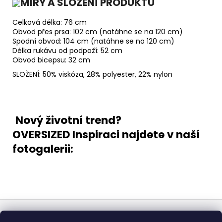
MÍRY A SLOŽENÍ PRODUKTU
Celková délka: 76 cm
Obvod přes prsa: 102 cm (natáhne se na 120 cm)
Spodní obvod: 104 cm (natáhne se na 120 cm)
Délka rukávu od podpaží: 52 cm
Obvod bicepsu: 32 cm
SLOŽENÍ: 50% viskóza, 28% polyester, 22% nylon
Nový životní trend?
OVERSIZED
Inspiraci najdete v naší
fotogalerii:
Z
á
Obchodní podmínky
Doba dodáni