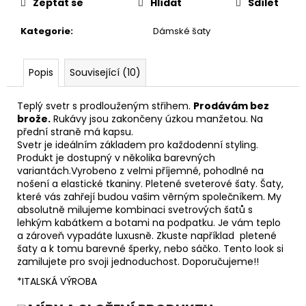
Zeptat se
Hlídat
Sdílet
Kategorie
:
Dámské šaty
Popis
Související (10)
Teplý svetr s prodlouženým střihem.
Prodávám bez
brože.
Rukávy jsou zakončeny úzkou manžetou. Na
přední straně má kapsu.
Svetr je ideálním základem pro každodenní styling.
Produkt je dostupný v několika barevných
variantách.Vyrobeno z velmi příjemné, pohodlné na
nošení a elastické tkaniny. Pletené sveterové šaty. Šaty,
které vás zahřejí budou vašim věrným společníkem. My
absolutně milujeme kombinaci svetrových šatů s
lehkým kabátkem a botami na podpatku. Je vám teplo
a zároveň vypadáte luxusně. Zkuste například pletené
šaty a k tomu barevné šperky, nebo sáčko. Tento look si
zamilujete pro svoji jednoduchost. Doporučujeme!!
*ITALSKÁ VÝROBA