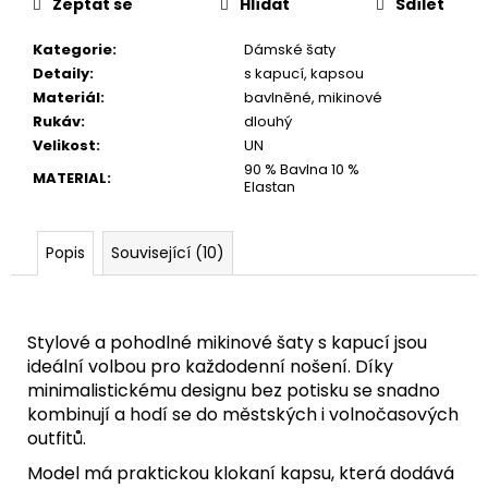
Zeptat se
Hlídat
Sdílet
Kategorie
:
Dámské šaty
Detaily
:
s kapucí, kapsou
Materiál
:
bavlněné, mikinové
Rukáv
:
dlouhý
Velikost
:
UN
90 % Bavlna 10 %
MATERIAL
:
Elastan
Popis
Související (10)
Stylové a pohodlné mikinové šaty s kapucí jsou
ideální volbou pro každodenní nošení. Díky
minimalistickému designu bez potisku se snadno
kombinují a hodí se do městských i volnočasových
outfitů.
Model má praktickou klokaní kapsu, která dodává