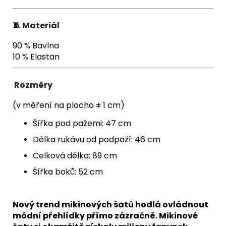
🧵
Materiál
90 % Bavlna
10 % Elastan
Rozměry
(v měření na plocho ± 1 cm)
Šířka pod pažemi: 47 cm
Délka rukávu od podpaží: 46 cm
Celková délka: 89 cm
Šířka boků: 52 cm
Nový trend mikinových šatů hodlá ovládnout
módní přehlídky přímo zázračně. Mikinové