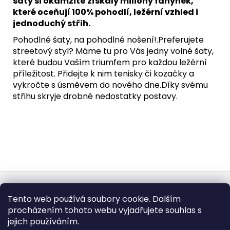
šaty si okamžitě získaly miliony fanynek,
které oceňují 100% pohodlí, ležérní vzhled i
jednoduchý střih.
Pohodlné šaty, na pohodlné nošení!.Preferujete
streetový styl? Máme tu pro Vás jedny volné šaty,
které budou Vaším triumfem pro každou ležérní
příležitost. Přidejte k nim tenisky či kozačky a
vykročte s úsměvem do nového dne.Díky svému
střihu skryje drobné nedostatky postavy.
Z
á
Obchodní podmínky
Doba dodáni
Tento web používá soubory cookie. Dalším
p
Formulář pro vrátení - stáhněte
Vrácení zboží
procházením tohoto webu vyjadřujete souhlas s
Dopravy a platby
BEZPEČNÝ NÁKUP
a
Podmínky ochrany osobních údajů
Heureka.cz
Zboží.cz
jejich používáním.