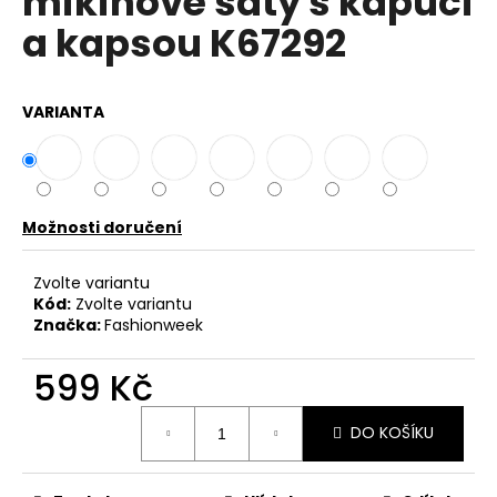
mikinové šaty s kapucí
č
z
u
a kapsou K67292
5
j
hvězdiček.
e
m
VARIANTA
e
BAVLNĚNÉ
KALHOTY
ALADDIN
Možnosti doručení
LEHKÉ
A
Zvolte variantu
VZDUŠNÉ
K9700
Kód:
Zvolte variantu
Značka:
Fashionweek
499
Kč
599 Kč
Měrná
DO KOŠÍKU
cena: