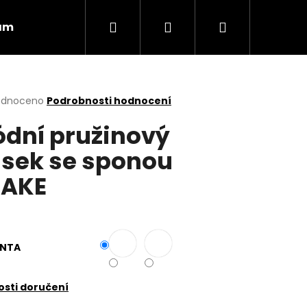
Hledat
Přihlášení
Nákupní
ám
Obchodní podmínky
Vrácení zboží
košík
rné
odnoceno
Podrobnosti hodnocení
cení
dní pružinový
ktu
sek se sponou
NAKE
ček.
ANTA
Následující
sti doručení