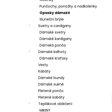
BAVLNĚNÉ KALHOTY ALADDIN LEHKÉ A
l
VZDUŠNÉ K9700
Punčochy, ponožky a nadkolenky
499 Kč
Opasky dámské
Sluneční brýle
Svetry a cardigany
Dámské svetry
Dámské kardigany
Dámská ponča
Dámské kalhoty
Dámské kraťasy
Vesty
Kabáty
Dámské bundy
Dámské sukně
Pletené pončo
Pletené kabáty
Teplákové oblečení
MIKINY