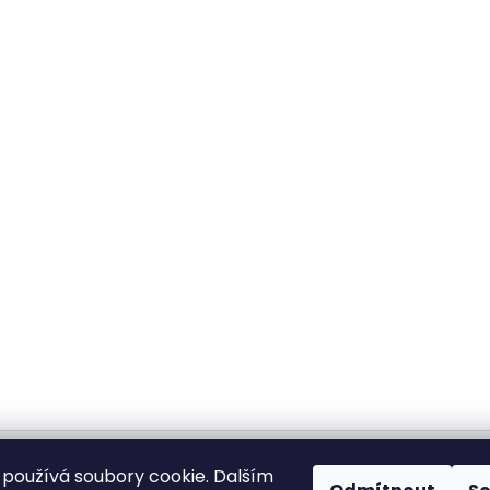
 pro vrátení - stáhněte
Vrácení zboží
Dopravy a platby
BEZP
používá soubory cookie. Dalším