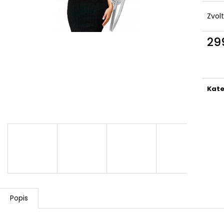
DÁMSKÁ BAVLNĚNO-LNĚNÁ MIKINA S
BAVLNĚNÉ ŠATY-
KAPUCÍ UB-MARENIA
KAPSY,OVERSIZ
Zvol
999 Kč
1 099 Kč
Původně:
1 199 Kč
Původně:
1 599
29
Měr
cena
Kate
Popis