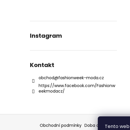
Instagram
Kontakt
obchod
@
fashionweek-moda.cz
https://www.facebook.com/Fashionw
eekmodacz/
Z
á
Obchodní podmínky
Doba dodáni
Formulář
Tento web 