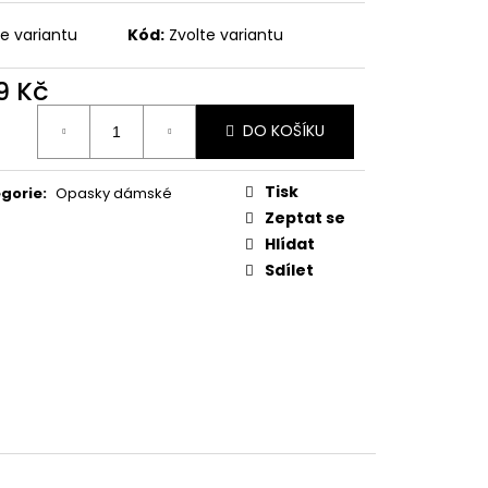
 KVĚTINOVÝ VZOR,
E UB-MURRAY
te variantu
Kód:
Zvolte variantu
 Kč
9 Kč
ná
DO KOŠÍKU
:
Tisk
gorie
:
Opasky dámské
Zeptat se
Hlídat
Sdílet