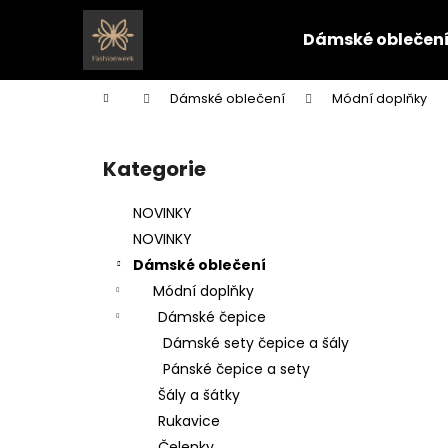
K
Přejít
na
o
Dámské oblečen
obsah
Zpět
Zpět
š
do
do
í
Domů
Dámské oblečení
Módní doplňky
k
obchodu
obchodu
P
o
Kategorie
Přeskočit
s
kategorie
t
NOVINKY
r
NOVINKY
a
Dámské oblečení
n
Módní doplňky
n
Dámské čepice
í
Dámské sety čepice a šály
p
Pánské čepice a sety
a
Šály a šátky
n
Rukavice
e
Čelenky