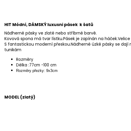
HIT Módní,
DÁMSKÝ
luxusni pásek
k šatů
Nádherné pásky ve zlaté nebo stříbrné barvě.
Kovová spona má tvar lístku.Pásek je zapínán na háček.Velice 
S fantastickou moderní přeskou.Nádherné úzké pásky se dají n
tunikám
Rozměry
Délka :77cm -100 cm
Rozměry přezky: 9x3cm
MODEL (zlatý)