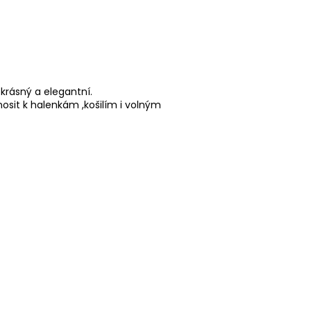
krásný a elegantní.
osit k halenkám ,košilím i volným