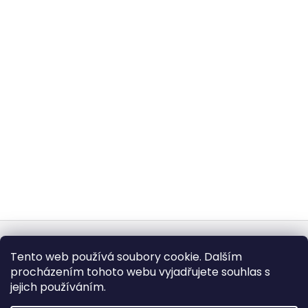
Z
á
Obchodní podmínky
Doba dodáni
Tento web používá soubory cookie. Dalším
p
Formulář pro vrátení - stáhněte
Vrácení zboží
procházením tohoto webu vyjadřujete souhlas s
Dopravy a platby
BEZPEČNÝ NÁKUP
a
Podmínky ochrany osobních údajů
Heureka.cz
Zboží.cz
jejich používáním.
t