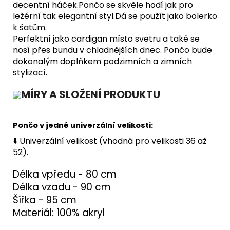
decentní háček.Pončo se skvěle hodí jak pro
ležérní tak elegantní styl.
Dá se použít jako bolerko
k šatům.
Perfektní jako cardigan místo svetru a také se
nosí přes bundu v chladnějších dnec. P
ončo bude
dokonalým doplňkem podzimních a zimních
stylizací.
MÍRY A SLOŽENÍ PRODUKTU
Pončo v jedné univerzální velikosti:
⬇️ Univerzální velikost (vhodná pro velikosti 36 až
52).
Délka vpředu - 80 cm
Délka vzadu - 90 cm
Šířka - 95 cm
Materiál: 100% akryl