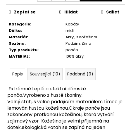
Zeptat se
Hlídat
Sdílet
Kategorie
:
Kabáty
Délka
:
midi
Materiál
:
Akryl, s kožešinou
Sezóna
:
Podzim, Zima
Typ produktu
:
pončo
MATERIAL
:
100% akryl
Popis
Související (10)
Podobné (9)
Extrémně teplé a efektní dámské
pončo.
Vyrobeno z husté tkaniny.
Volný střih, s volně padajícím materiálem.
Límec je
lemován hustou kožešinou.
Okraje ponče jsou
zakončeny protkanou kožešinou, která vytváří
zajímavý vzor
Kožešina je velmi příjemná na
dotek,ekologická.Potah se zapíná na jeden