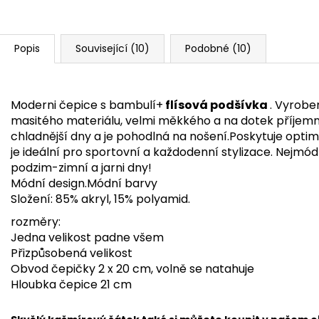
Popis
Související (10)
Podobné (10)
Moderni čepice s bambulí+
flísová podšívka
. Vyrobe
masitého materiálu, velmi měkkého a na dotek příjemné
chladnější dny a je pohodlná na nošení.Poskytuje optim
je ideální pro sportovní a každodenní stylizace. Nejmó
podzim-zimní a jarni dny!
Módní design.Módní barvy
Složení: 85% akryl, 15% polyamid.
rozměry:
Jedna velikost padne všem
Přizpůsobená velikost
Obvod čepičky 2 x 20 cm, volně se natahuje
Hloubka čepice 21 cm