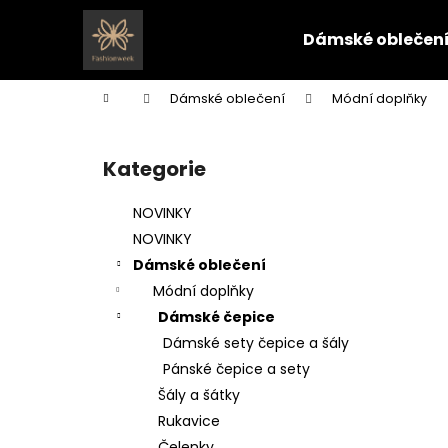
K
Přejít
na
o
Dámské oblečen
obsah
Zpět
Zpět
š
do
do
í
Domů
Dámské oblečení
Módní doplňky
k
obchodu
obchodu
P
o
Kategorie
Přeskočit
s
kategorie
t
NOVINKY
r
NOVINKY
a
Dámské oblečení
n
Módní doplňky
n
Dámské čepice
í
Dámské sety čepice a šály
p
Pánské čepice a sety
a
Šály a šátky
n
Rukavice
e
Čelenky