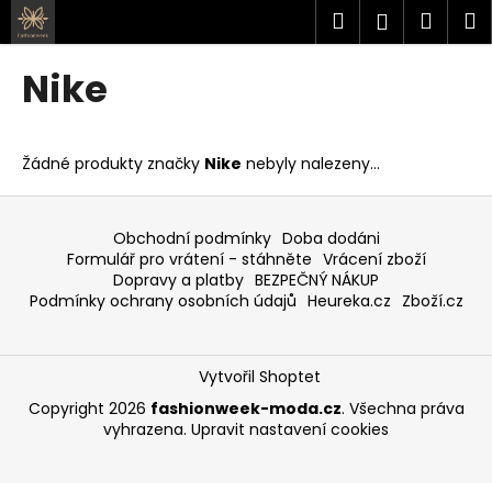
K
Přejít
Hledat
Náku
M
Přihlášen
na
o
obsah
Zpět
Zpět
košík
š
Nike
í
C
k
o
Žádné produkty značky
Nike
nebyly nalezeny...
p
o
Z
t
á
Obchodní podmínky
Doba dodáni
ř
p
Formulář pro vrátení - stáhněte
Vrácení zboží
Dopravy a platby
BEZPEČNÝ NÁKUP
e
a
Podmínky ochrany osobních údajů
Heureka.cz
Zboží.cz
b
t
u
í
j
Vytvořil Shoptet
e
Copyright 2026
fashionweek-moda.cz
. Všechna práva
t
vyhrazena.
Upravit nastavení cookies
e
n