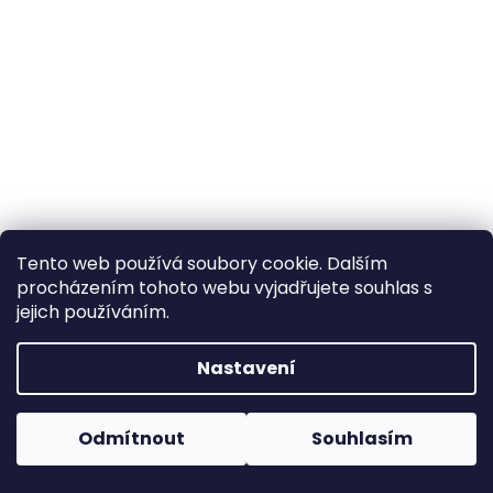
a
j
í
t
?
HLEDAT
Tento web používá soubory cookie. Dalším
procházením tohoto webu vyjadřujete souhlas s
jejich používáním.
D
Nastavení
o
p
o
Odmítnout
Souhlasím
r
u