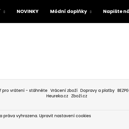
í
NOVINKY
Módní doplňky
Napište n
Co potřebujete najít?
HLEDAT
Doporučujeme
 pro vrátení - stáhněte
Vrácení zboží
Dopravy a platby
BEZP
Heureka.cz
Zboží.cz
na práva vyhrazena.
Upravit nastavení cookies