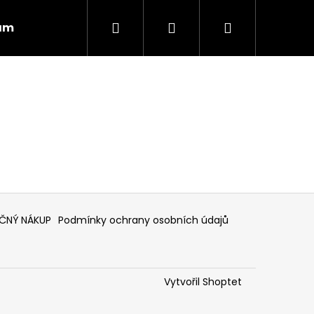
Hledat
Přihlášení
Nákupní
ám
Obchodní podmínky
Vrácení zboží
košík
EČNÝ NÁKUP
Podmínky ochrany osobních údajů
Následující
Vytvořil Shoptet