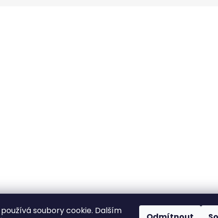
DÁMSKÁ BAVLNĚNO-LNĚNÁ MIKINA S
BAVLNĚNÉ ŠATY-
KAPUCÍ UB-MARENIA
KAPSY,OVERSIZ
999 Kč
1 099 Kč
Původně:
1 199 Kč
Původně:
1 599
používá soubory cookie. Dalším
Odmítnout
S