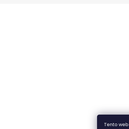
BAVLNĚNÉ KALHOTY ALADDIN LEHKÉ A
VZDUŠNÉ K9700
499 Kč
Tento web 