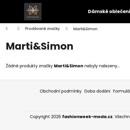
K
Přejít
na
o
Dámské oblečen
obsah
Zpět
Zpět
š
do
do
í
Domů
Prodávané značky
Marti&Simon
k
obchodu
obchodu
Marti&Simon
Žádné produkty značky
Marti&Simon
nebyly nalezeny...
Z
á
Obchodní podmínky
Doba dodáni
Formulář
p
a
t
Copyright 2026
fashionweek-moda.cz
. Všech
í