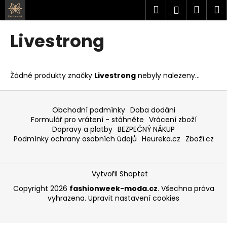
K
Přejít
Hledat
Náku
M
Přihlášen
na
o
obsah
Zpět
Zpět
košík
š
Livestrong
í
C
k
o
Žádné produkty značky
Livestrong
nebyly nalezeny...
p
o
Z
t
á
Obchodní podmínky
Doba dodáni
ř
p
Formulář pro vrátení - stáhněte
Vrácení zboží
Dopravy a platby
BEZPEČNÝ NÁKUP
e
a
Podmínky ochrany osobních údajů
Heureka.cz
Zboží.cz
b
t
u
í
j
Vytvořil Shoptet
e
Copyright 2026
fashionweek-moda.cz
. Všechna práva
t
vyhrazena.
Upravit nastavení cookies
e
n