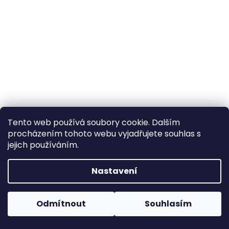
a
j
í
t
?
HLEDAT
Tento web používá soubory cookie. Dalším
procházením tohoto webu vyjadřujete souhlas s
jejich používáním.
D
Nastavení
o
p
o
Odmítnout
Souhlasím
r
u