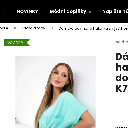
í
NOVINKY
Módní doplňky
Napište n
ošile
Trička a topy
Dámská bavlněná halenka s výstřihem
Co potřebujete najít?
Průmě
Neoh
NOVINKA
hodno
Dá
produ
HLEDAT
je
ha
0,0
z
do
5
Doporučujeme
hvězdi
K7