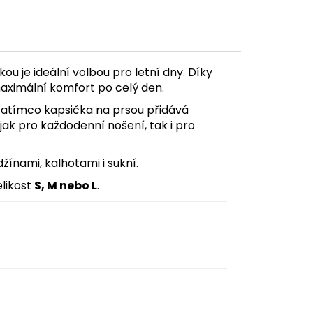
u je ideální volbou pro letní dny. Díky
 maximální komfort po celý den.
 zatímco kapsička na prsou přidává
jak pro každodenní nošení, tak i pro
džínami, kalhotami i sukní.
elikost
S, M nebo L
.