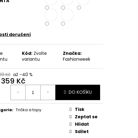
ANTA
 KVĚTINOVÝ VZOR,
E UB-MURRAY
 Kč
sti doručení
te
Kód:
Zvolte
Značka:
antu
variantu
Fashionweek
99 Kč
až –40 %
d
359 Kč
ná
DO KOŠÍKU
:
Tisk
gorie
:
Trička a topy
Zeptat se
Hlídat
Sdílet