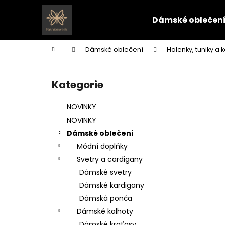
K
Přejít
na
o
Dámské oblečen
obsah
Zpět
Zpět
š
do
do
í
Domů
Dámské oblečení
Halenky, tuniky a k
k
obchodu
obchodu
P
o
Kategorie
Přeskočit
s
kategorie
t
NOVINKY
r
NOVINKY
a
Dámské oblečení
n
Módní doplňky
n
Svetry a cardigany
í
Dámské svetry
p
Dámské kardigany
a
Dámská ponča
n
Dámské kalhoty
e
Dámské kraťasy