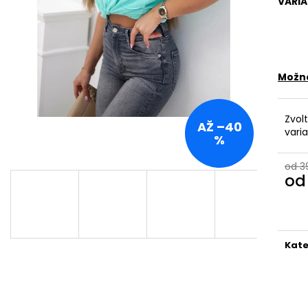
VARI
DÁMSKÁ BAVLNĚNO-LNĚNÁ MIKINA S
BAVLNĚNÉ ŠATY-
KAPUCÍ UB-MARENIA
KAPSY,OVERSIZ
999 Kč
1 099 Kč
Původně:
1 199 Kč
Původně:
1 599
Možno
Zvol
AŽ –40
vari
%
od 3
o
Měr
cena
Kate