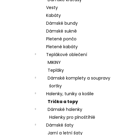
BAVLNĚNÉ KALHOTY ALADDIN LEHKÉ A
l
VZDUŠNÉ K9700
Vesty
499 Kč
Kabáty
Dámské bundy
Dámské sukně
Pletené pončo
Pletené kabáty
Teplákové oblečení
MIKINY
Tepláky
Dámské komplety a soupravy
šortky
Halenky, tuniky a košile
Trička a topy
Dámské halenky
Halenky pro plnoštíhlé
Dámské šaty
Jarní a letní šaty