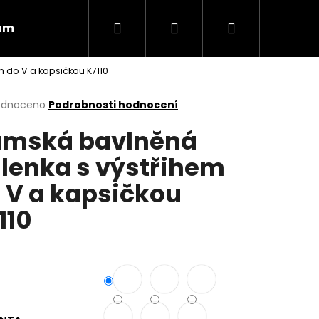
Hledat
Přihlášení
Nákupní
ám
Obchodní podmínky
Vrácení zboží
 do V a kapsičkou K7110
košík
rné
odnoceno
Podrobnosti hodnocení
cení
mská bavlněná
ktu
lenka s výstřihem
 V a kapsičkou
ček.
110
Následující