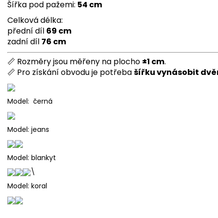
Šířka pod pažemi:
54 cm
Celková délka:
přední díl
69 cm
zadní díl
76 cm
📏 Rozměry jsou měřeny na plocho
±1 cm
.
📏 Pro získání obvodu je potřeba
šířku vynásobit dv
Model: černá
Model: jeans
Model: blankyt
\
Model: koral