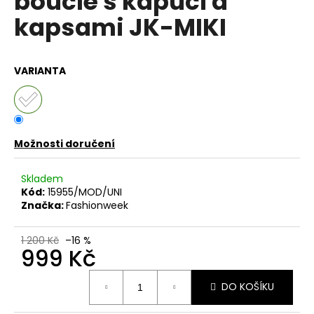
bouclé s kapucí a
č
z
u
kapsami JK-MIKI
5
j
hvězdiček.
e
m
VARIANTA
e
DÁMSKÁ
BAVLNĚNO-
LNĚNÁ
Možnosti doručení
MIKINA
S
Skladem
KAPUCÍ
UB-
Kód:
15955/MOD/UNI
MARENIA
Značka:
Fashionweek
999
Kč
1 200 Kč
–16 %
Původně:
999 Kč
1
199
Měrná
Kč
DO KOŠÍKU
cena: