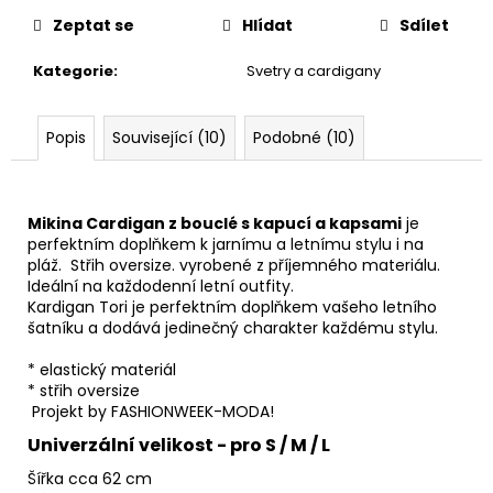
Zeptat se
Hlídat
Sdílet
Kategorie
:
Svetry a cardigany
Popis
Související (10)
Podobné (10)
Mikina Cardigan z bouclé s kapucí a kapsami
je
perfektním doplňkem k jarnímu a letnímu stylu i na
pláž. Střih oversize. vyrobené z příjemného materiálu.
Ideální na každodenní letní outfity.
Kardigan Tori je perfektním doplňkem vašeho letního
šatníku a dodává jedinečný charakter každému stylu.
* elastický materiál
* střih oversize
Projekt by FASHIONWEEK-MODA!
Univerzální velikost - pro S / M / L
Šířka cca 62 cm