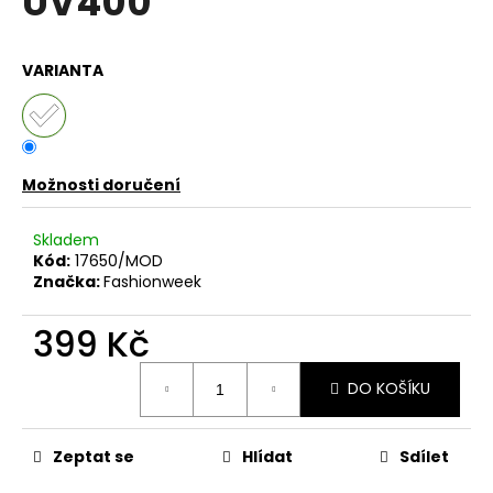
UV400
č
z
u
5
j
hvězdiček.
VARIANTA
e
m
e
Možnosti doručení
DÁMSKÁ
BAVLNĚNO-
LNĚNÁ
Skladem
MIKINA
Kód:
17650/MOD
S
KAPUCÍ
Značka:
Fashionweek
UB-
MARENIA
399 Kč
999
Kč
Měrná
Původně:
DO KOŠÍKU
cena:
1
199
Kč
Zeptat se
Hlídat
Sdílet