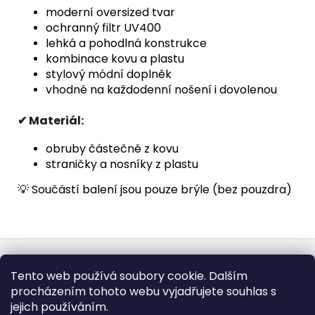
moderní oversized tvar
ochranný filtr UV400
lehká a pohodlná konstrukce
kombinace kovu a plastu
stylový módní doplněk
vhodné na každodenní nošení i dovolenou
✔ Materiál:
obruby částečně z kovu
straničky a nosníky z plastu
💡 Součástí balení jsou pouze brýle (bez pouzdra)
Z
á
Obchodní podmínky
Doba dodáni
Tento web používá soubory cookie. Dalším
p
Formulář pro vrátení - stáhněte
Vrácení zboží
procházením tohoto webu vyjadřujete souhlas s
Dopravy a platby
BEZPEČNÝ NÁKUP
a
Podmínky ochrany osobních údajů
Heureka.cz
Zboží.cz
jejich používáním.