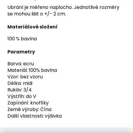
Ubrání je měřeno naplocho. Jednotlivé rozměry
se mohou lišit o +/- 2 cm.
Materiálové složení
100 % bavlna
Parametry
Barva: ecru
Materiál: 100% bavlna
Vzor: bez vzoru
Délka: midi
Rukáv: 3/4
Výstřih: do V
Zapínání: knoflíky
Země výroby: Čína
Další vlastnosti: výšivka
Z