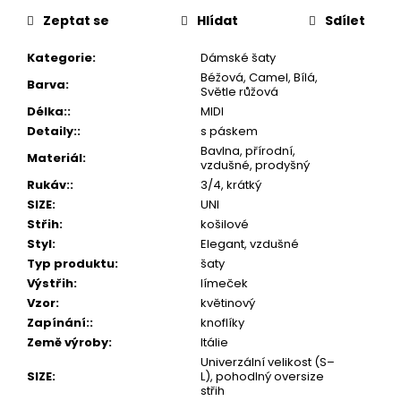
Zeptat se
Hlídat
Sdílet
Kategorie
:
Dámské šaty
Béžová, Camel, Bílá,
Barva
:
Světle růžová
Délka:
:
MIDI
Detaily:
:
s páskem
Bavlna, přírodní,
Materiál
:
vzdušné, prodyšný
Rukáv:
:
3/4, krátký
SIZE
:
UNI
Střih
:
košilové
Styl
:
Elegant, vzdušné
Typ produktu
:
šaty
Výstřih
:
límeček
Vzor
:
květinový
Zapínání:
:
knoflíky
Země výroby
:
Itálie
Univerzální velikost (S–
SIZE
:
L), pohodlný oversize
střih