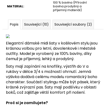
100 % bavlna (Přírodní
MATERIAL
:
bavlna prodyšný a
příjemný materiál)
Popis
Související (10)
Související soubory (2)
Elegantní dámské midi šaty v košilovém stylu jsou
krásnou volbou pro letní, dovolenkové i městské
outfity. Model je vyrobený ze 100% bavlny, díky
čemuž je příjemný, lehký a prodyšný.
Šaty mají zapínání na knoflíky, výstřih do V a
rukávy v délce 3/4 s možností ohrnutí. Jemná
výšivka dodává celému modelu romantický boho
charakter. Součástí stylingu může být pásek, který
krásně zvýrazní pas. Šaty mají podšívku v oblasti
boků, což zajišťuje větší komfort při nošení.
Proč si je zamilujete?