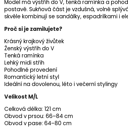
Model má výstřih do V, tenká ramínka a pohodln
postavě. Sukňová část je vzdušná, volně splývá
skvěle kombinují se sandálky, espadrilkami i e
Proč si je zamilujete?
Krásný krajkový živůtek
Ženský výstřih do V
Tenká ramínka
Lehký midi střih
Pohodlné provedení
Romantický letní styl
Ideální na dovolenou, léto i večerní stylingy
Velikost M/L
Celková délka: 121 cm
Obvod v prsou: 66–84 cm
Obvod v pase: 64–80 cm