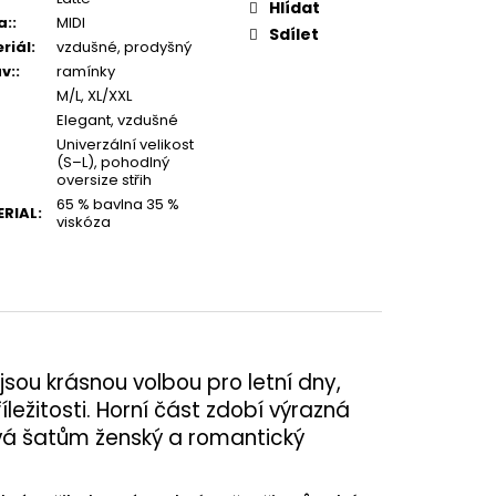
Hlídat
a:
:
MIDI
Sdílet
riál
:
vzdušné, prodyšný
v:
:
ramínky
M/L, XL/XXL
Elegant, vzdušné
Univerzální velikost
(S–L), pohodlný
oversize střih
65 % bavlna 35 %
RIAL
:
viskóza
sou krásnou volbou pro letní dny,
íležitosti. Horní část zdobí výrazná
á šatům ženský a romantický