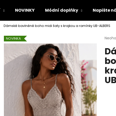
í
NOVINKY
Módní doplňky
Napište n
Dámské bavlněné boho midi šaty s krajkou a ramínky UB-ALBERS
Co potřebujete najít?
Průmě
Neoh
NOVINKA
hodno
Dá
produ
HLEDAT
je
bo
0,0
z
kr
5
Doporučujeme
hvězdi
UB