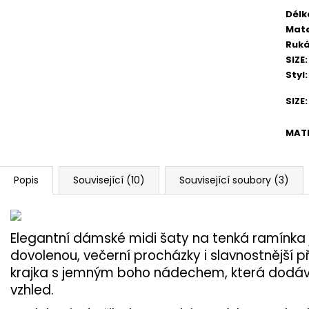
Délk
Mate
Ruká
SIZE
:
Styl
:
SIZE
:
MATE
Popis
Související (10)
Související soubory (3)
Elegantní dámské midi šaty na tenká ramínka j
dovolenou, večerní procházky i slavnostnější př
krajka s jemným boho nádechem, která dodáv
vzhled.