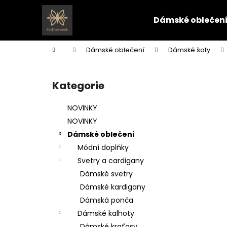
K
Přejít
na
o
Dámské oblečen
obsah
Zpět
Zpět
š
do
do
í
Domů
Dámské oblečení
Dámské šaty
k
obchodu
obchodu
P
o
Kategorie
Přeskočit
s
kategorie
t
NOVINKY
r
NOVINKY
a
Dámské oblečení
n
Módní doplňky
n
Svetry a cardigany
í
Dámské svetry
p
Dámské kardigany
a
Dámská ponča
n
Dámské kalhoty
e
Dámské kraťasy