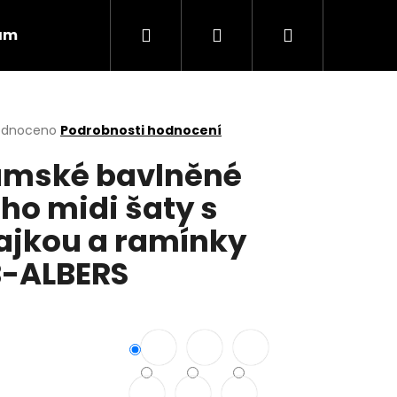
Hledat
Přihlášení
Nákupní
ám
Obchodní podmínky
Vrácení zboží
košík
rné
odnoceno
Podrobnosti hodnocení
cení
mské bavlněné
ktu
ho midi šaty s
ajkou a ramínky
ček.
-ALBERS
Následující