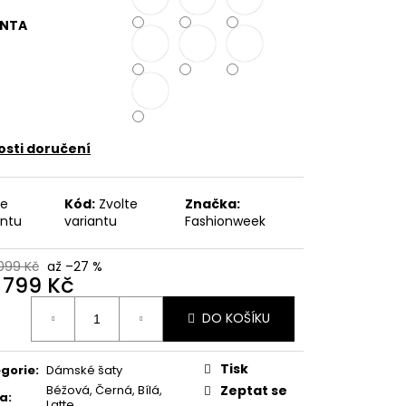
 KVĚTINOVÝ VZOR,
E UB-MURRAY
ANTA
 Kč
sti doručení
te
Kód:
Zvolte
Značka:
antu
variantu
Fashionweek
 099 Kč
až –27 %
d
799 Kč
ná
DO KOŠÍKU
:
Tisk
gorie
:
Dámské šaty
Béžová, Černá, Bílá,
Zeptat se
va
:
Latte