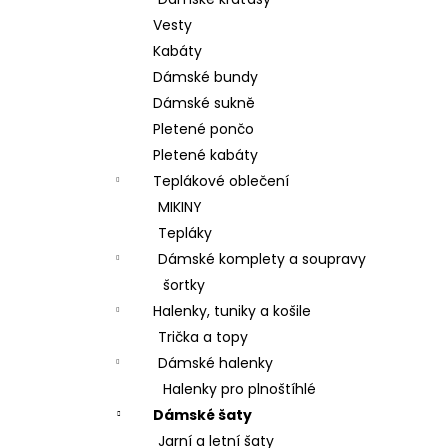
BAVLNĚNÉ KALHOTY ALADDIN LEHKÉ A
l
VZDUŠNÉ K9700
Vesty
499 Kč
Kabáty
Dámské bundy
Dámské sukně
Pletené pončo
Pletené kabáty
Teplákové oblečení
MIKINY
Tepláky
Dámské komplety a soupravy
šortky
Halenky, tuniky a košile
Trička a topy
Dámské halenky
Halenky pro plnoštíhlé
Dámské šaty
Jarní a letní šaty