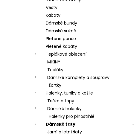
BAVLNĚNÉ KALHOTY ALADDIN LEHKÉ A
l
VZDUŠNÉ K9700
Vesty
499 Kč
Kabáty
Dámské bundy
Dámské sukně
Pletené pončo
Pletené kabáty
Teplákové oblečení
MIKINY
Tepláky
Dámské komplety a soupravy
šortky
Halenky, tuniky a košile
Trička a topy
Dámské halenky
Halenky pro plnoštíhlé
Dámské šaty
Jarní a letní šaty