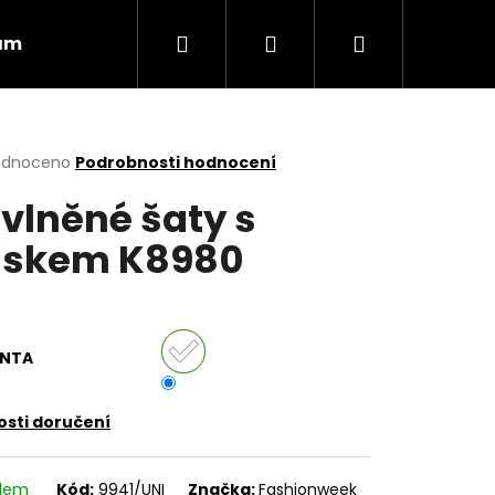
Hledat
Přihlášení
Nákupní
ám
Obchodní podmínky
Vrácení zboží
košík
rné
odnoceno
Podrobnosti hodnocení
cení
vlněné šaty s
ktu
áskem K8980
ček.
ANTA
sti doručení
Následující
adem
Kód:
9941/UNI
Značka:
Fashionweek