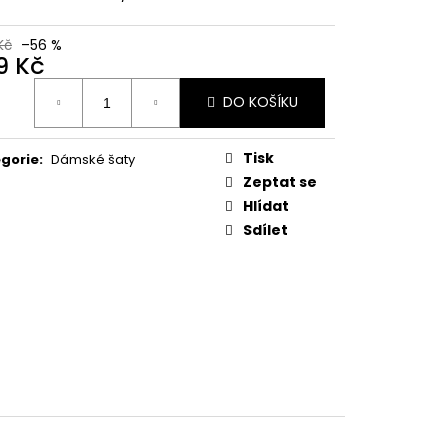
 KVĚTINOVÝ VZOR,
E UB-MURRAY
Kč
–56 %
9 Kč
 Kč
ná
DO KOŠÍKU
:
Tisk
gorie
:
Dámské šaty
Zeptat se
Hlídat
Sdílet