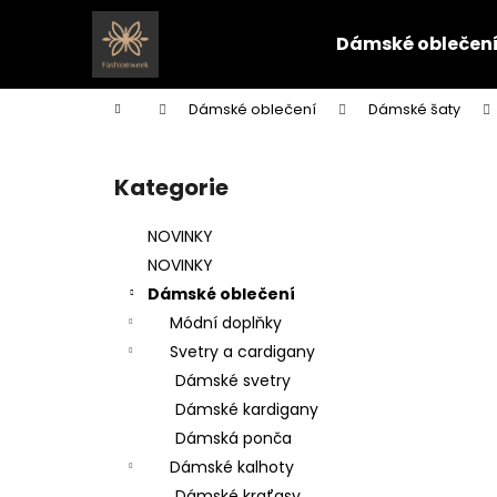
K
Přejít
na
o
Dámské oblečen
obsah
Zpět
Zpět
š
do
do
í
Domů
Dámské oblečení
Dámské šaty
k
obchodu
obchodu
P
o
Kategorie
Přeskočit
s
kategorie
t
NOVINKY
r
NOVINKY
a
Dámské oblečení
n
Módní doplňky
n
Svetry a cardigany
í
Dámské svetry
p
Dámské kardigany
a
Dámská ponča
n
Dámské kalhoty
e
Dámské kraťasy