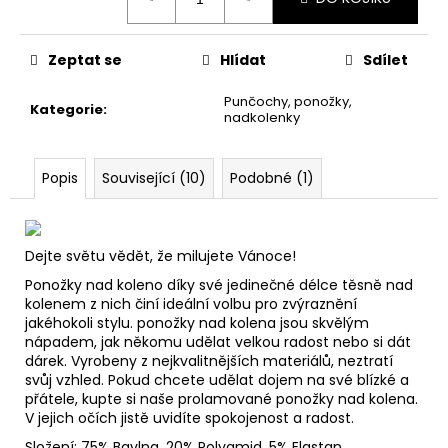
cena:
Zeptat se
Hlídat
Sdílet
Punčochy, ponožky,
Kategorie
:
nadkolenky
Popis
Související (10)
Podobné (1)
Dejte světu vědět, že milujete Vánoce!
Ponožky nad koleno díky své jedinečné délce těsně nad
kolenem z nich činí ideální volbu pro zvýraznění
jakéhokoli stylu. ponožky nad kolena jsou skvělým
nápadem, jak někomu udělat velkou radost nebo si dát
dárek. Vyrobeny z nejkvalitnějších materiálů, neztratí
svůj vzhled. Pokud chcete udělat dojem na své blízké a
přátele, kupte si naše prolamované ponožky nad kolena.
V jejich očích jistě uvidíte spokojenost a radost.
Složení: 75% Bavlna, 20% Polyamid, 5% Elastan