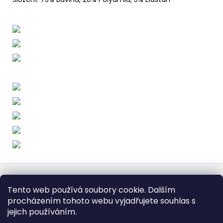
Z
á
Obchodní podmínky
Doba dodáni
Tento web používá soubory cookie. Dalším
p
Formulář pro vrátení - stáhněte
Vrácení zboží
procházením tohoto webu vyjadřujete souhlas s
Dopravy a platby
BEZPEČNÝ NÁKUP
a
Podmínky ochrany osobních údajů
Heureka.cz
Zboží.cz
jejich používáním.
t