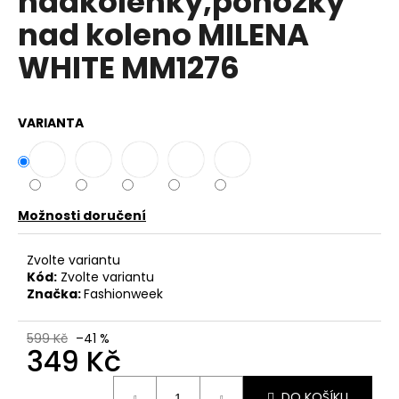
nadkolenky,ponožky
č
z
u
nad koleno MILENA
5
j
hvězdiček.
WHITE MM1276
e
m
e
VARIANTA
DÁMSKÉ
BAVLNĚNÉ
A
LNĚNÉ
ŠATY
Možnosti doručení
S
PŘÍVĚSKEM
IT-
Zvolte variantu
LOBOS
Kód:
Zvolte variantu
Značka:
Fashionweek
799
Kč
Původně:
599 Kč
–41 %
899
349 Kč
Kč
Měrná
DO KOŠÍKU