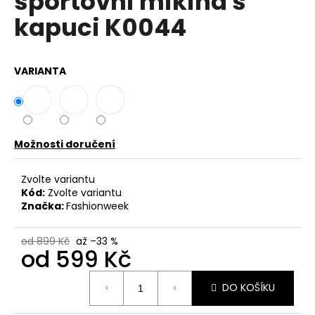
sportovni mikina s
č
z
u
kapuci K0044
5
j
hvězdiček.
e
m
VARIANTA
e
BAVLNĚNÉ
KALHOTY
ALADDIN
Možnosti doručení
LEHKÉ
A
Zvolte variantu
VZDUŠNÉ
K9700
Kód:
Zvolte variantu
Značka:
Fashionweek
499
Kč
od 899 Kč
až –33 %
od
599 Kč
Měrná
DO KOŠÍKU
cena: