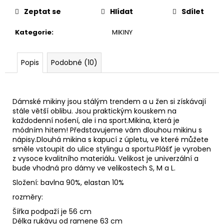
Zeptat se
Hlídat
Sdílet
Kategorie
:
MIKINY
Popis
Podobné (10)
Dámské mikiny jsou stálým trendem a u žen si získávají
stále větší oblibu. Jsou praktickým kouskem na
každodenní nošení, ale i na sport.Mikina, která je
módním hitem! Představujeme vám dlouhou mikinu s
nápisy.Dlouhá mikina s kapucí z úpletu, ve které můžete
směle vstoupit do ulice stylingu a sportu.
Plášť je vyroben
z vysoce kvalitního materiálu.
Velikost je univerzální a
bude vhodná pro dámy ve velikostech S, M a L.
Složení: bavlna 90%, elastan 10%
rozměry:
Šířka podpaží je 56 cm
Délka rukávu od ramene 63 cm