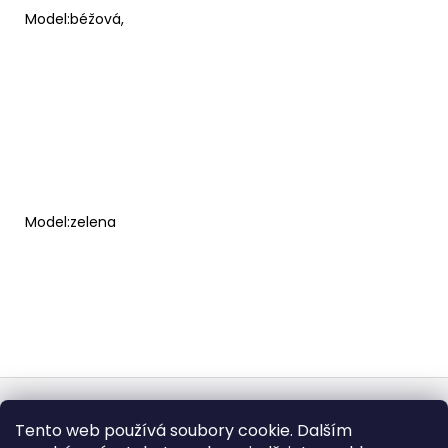
Model:béžová,
Model:zelena
Z
á
Obchodní podmínky
Doba dodáni
Tento web používá soubory cookie. Dalším
p
Formulář pro vrátení - stáhněte
Vrácení zboží