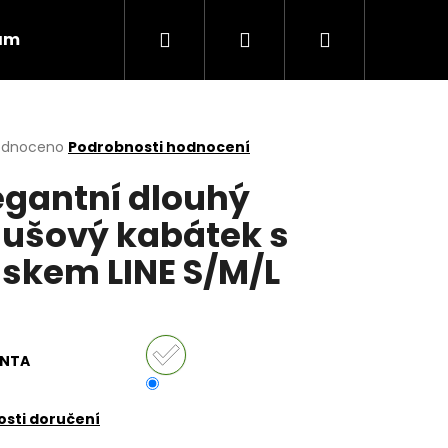
Hledat
Přihlášení
Nákupní
ám
Obchodní podmínky
Vrácení zboží
košík
rné
odnoceno
Podrobnosti hodnocení
cení
egantní dlouhý
ktu
aušový kabátek s
skem LINE S/M/L
ček.
ANTA
Následující
sti doručení