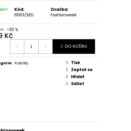
 KVĚTINOVÝ VZOR,
E UB-MURRAY
adem
Kód:
Značka:
6563/SED
Fashionweek
 Kč
Kč
–30 %
9 Kč
ná
DO KOŠÍKU
:
Tisk
gorie
:
Kabáty
Zeptat se
Hlídat
Sdílet
shionweek.