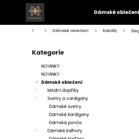
K
Přejít
na
o
Dámské oblečen
obsah
Zpět
Zpět
š
do
do
í
Domů
Dámské oblečení
Kabáty
Ele
k
obchodu
obchodu
P
o
Kategorie
Přeskočit
s
kategorie
t
NOVINKY
r
NOVINKY
a
Dámské oblečení
n
Módní doplňky
n
Svetry a cardigany
í
Dámské svetry
p
Dámské kardigany
a
Dámská ponča
n
Dámské kalhoty
e
Dámské kraťasy