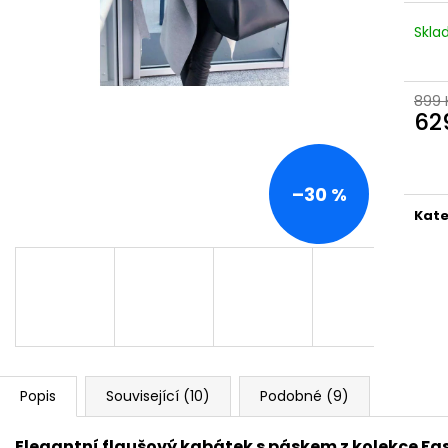
DÁMSKÁ BAVLNĚNO-LNĚNÁ MIKINA S
BAVLNĚNÉ ŠATY-
KAPUCÍ UB-MARENIA
KAPSY,OVERSIZ
Skl
999 Kč
1 099 Kč
Původně:
1 199 Kč
Původně:
1 599
899 
62
Měr
cena
–30 %
Kate
Popis
Související (10)
Podobné (9)
Elegantní flaušový kabátek s páskem z kolekce Fa