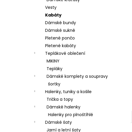
BAVLNĚNÉ KALHOTY ALADDIN LEHKÉ A
l
VZDUŠNÉ K9700
Vesty
499 Kč
Kabáty
Dámské bundy
Dámské sukně
Pletené pončo
Pletené kabáty
Teplákové oblečení
MIKINY
Tepláky
Dámské komplety a soupravy
šortky
Halenky, tuniky a košile
Trička a topy
Dámské halenky
Halenky pro plnoštíhlé
Dámské šaty
Jarní a letní šaty