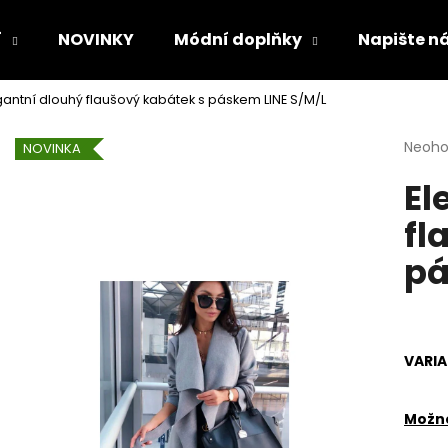
í
NOVINKY
Módní doplňky
Napište n
gantní dlouhý flaušový kabátek s páskem LINE S/M/L
Co potřebujete najít?
Průmě
Neoh
NOVINKA
hodno
El
produ
HLEDAT
je
fl
0,0
z
pá
5
Doporučujeme
hvězdi
VARI
Možno