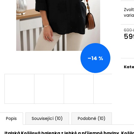
DÁMSKÁ BAVLNĚNO-LNĚNÁ MIKINA S
BAVLNĚNÉ ŠATY-
KAPUCÍ UB-MARENIA
KAPSY,OVERSIZ
Zvol
999 Kč
1 099 Kč
vari
Původně:
1 199 Kč
Původně:
1 599
699 
59
Měr
cena
–14 %
Kate
Popis
Související (10)
Podobné (10)
Italská Košilová halenka z lehké a příjemné bavlny .
Košil