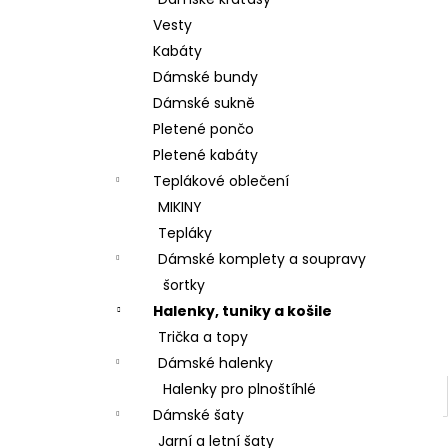
BAVLNĚNÉ KALHOTY ALADDIN LEHKÉ A
l
VZDUŠNÉ K9700
Vesty
499 Kč
Kabáty
Dámské bundy
Dámské sukně
Pletené pončo
Pletené kabáty
Teplákové oblečení
MIKINY
Tepláky
Dámské komplety a soupravy
šortky
Halenky, tuniky a košile
Trička a topy
Dámské halenky
Halenky pro plnoštíhlé
Dámské šaty
Jarní a letní šaty