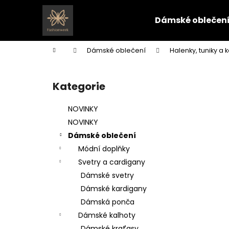
K
Přejít
na
o
Dámské oblečen
obsah
Zpět
Zpět
š
do
do
í
Domů
Dámské oblečení
Halenky, tuniky a k
k
obchodu
obchodu
P
o
Kategorie
Přeskočit
s
kategorie
t
NOVINKY
r
NOVINKY
a
Dámské oblečení
n
Módní doplňky
n
Svetry a cardigany
í
Dámské svetry
p
Dámské kardigany
a
Dámská ponča
n
Dámské kalhoty
e
Dámské kraťasy