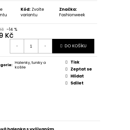
 KVĚTINOVÝ VZOR,
E UB-MURRAY
te
Kód:
Zvolte
Značka:
antu
variantu
Fashionweek
 Kč
Kč
–14 %
9 Kč
ná
DO KOŠÍKU
:
Tisk
Halenky, tuniky a
gorie
:
košile
Zeptat se
Hlídat
Sdílet
ová halenka s vyšívaným