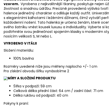
vzorem.
Vyrobena z nejkvalitnější tkaniny, poskytuje nejen 
životnost a snadnou údržbu. Precizně provedená výšivka tvoří 
halence jedinečný charakter a odlišuje každý outfit. Univerzá
s elegantními kalhotami i ležérními džínami, čímž vytváří perfe
každodenní nošení. Tato halenka je určena ženám, které ocení 
svého šatníku vnést kousek luxusu a individuality. Vyberte si
podtrhněte svou jedinečnost spojením klasiky s moderním sty
nosícím velikosti S, M nebo L.
VYROBENO V ITÁLII
Složení materiálu:
100% bavlna
Rozměry uvedené níže jsou měřeny naplocho +/- 1 cm
Pro získání obvodu šířku vynásobíme 2
MÍRY A SLOŽENÍ PRODUKTU
Šířka v podpaží: 59 cm
Celková délka přední část: 64 cm / zadní část: 71 cm
Délka rukávu od podpaží: 40 cm
Pokyny k praní: