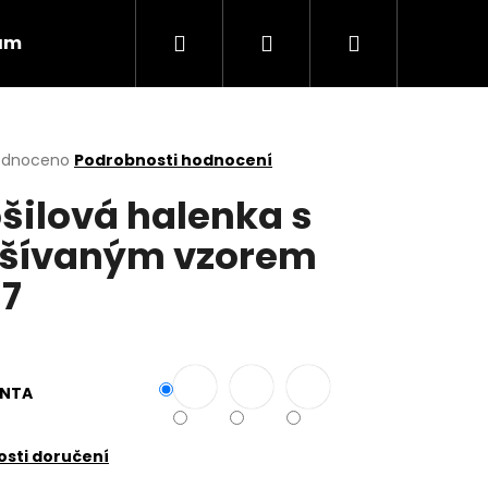
Hledat
Přihlášení
Nákupní
ám
Obchodní podmínky
Vrácení zboží
košík
rné
odnoceno
Podrobnosti hodnocení
cení
šilová halenka s
ktu
šívaným vzorem
7
ček.
ANTA
Následující
sti doručení