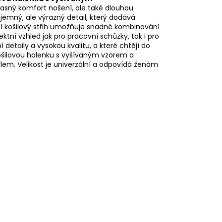
úžasný komfort nošení, ale také dlouhou
jemný, ale výrazný detail, který dodává
lní košilový střih umožňuje snadné kombinování
ktní vzhled jak pro pracovní schůzky, tak i pro
detaily a vysokou kvalitu, a které chtějí do
 košilovou halenku s vyšívaným vzorem a
lem. Velikost je univerzální a odpovídá ženám