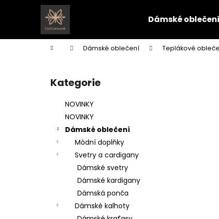
K
Přejít
na
o
Dámské oblečen
obsah
Zpět
Zpět
š
do
do
í
Domů
Dámské oblečení
Teplákové obleče
k
obchodu
obchodu
P
o
Kategorie
Přeskočit
s
kategorie
t
NOVINKY
r
NOVINKY
a
Dámské oblečení
n
Módní doplňky
n
Svetry a cardigany
í
Dámské svetry
p
Dámské kardigany
a
Dámská ponča
n
Dámské kalhoty
e
Dámské kraťasy