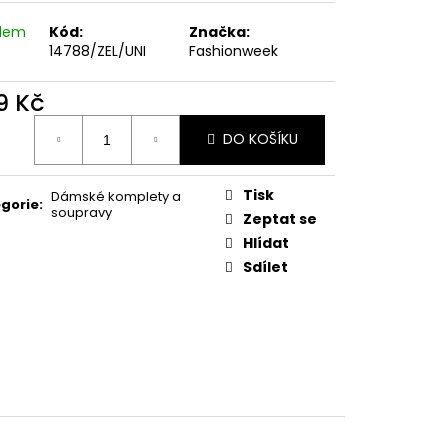
 KVĚTINOVÝ VZOR,
E UB-MURRAY
adem
Kód:
Značka:
14788/ZEL/UNI
Fashionweek
 Kč
9 Kč
ná
DO KOŠÍKU
:
Tisk
Dámské komplety a
gorie
:
soupravy
Zeptat se
Hlídat
Sdílet