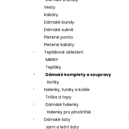
BAVLNĚNÉ KALHOTY ALADDIN LEHKÉ A
l
VZDUŠNÉ K9700
Vesty
499 Kč
Kabáty
Dámské bundy
Dámské sukně
Pletené pončo
Pletené kabáty
Teplákové oblečení
MIKINY
Tepláky
Dámské komplety a soupravy
šortky
Halenky, tuniky a košile
Trička a topy
Dámské halenky
Halenky pro plnoštíhlé
Dámské šaty
Jarní a letní šaty