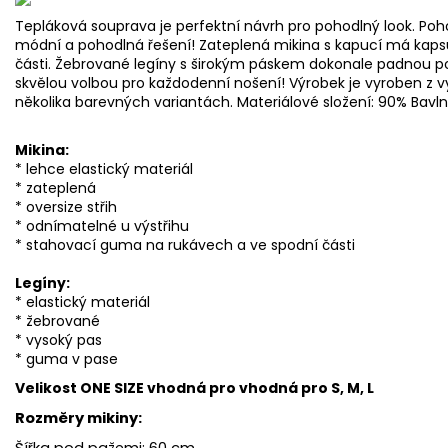
Tepláková souprava je perfektní návrh pro pohodlný look. Pohod
módní a pohodlná řešení! Zateplená mikina s kapucí má kaps
části. Žebrované legíny s širokým páskem dokonale padnou pos
skvělou volbou pro každodenní nošení! Výrobek je vyroben z v
několika barevných variantách. Materiálové složení: 90% Bavln
Mikina:
* lehce elastický materiál
* zateplená
* oversize střih
* odnímatelné u výstřihu
* stahovací guma na rukávech a ve spodní části
Legíny:
* elastický materiál
* žebrované
* vysoký pas
* guma v pase
Velikost ONE SIZE vhodná pro vhodná pro S, M, L
Rozměry mikiny:
Šířka pod pažemi: ​​60 cm