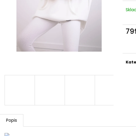
DÁMSKÁ BAVLNĚNO-LNĚNÁ MIKINA S
BAVLNĚNÉ ŠATY-
KAPUCÍ UB-MARENIA
KAPSY,OVERSIZ
Skl
999 Kč
1 099 Kč
Původně:
1 199 Kč
Původně:
1 599
79
Měr
cena
Kate
Popis