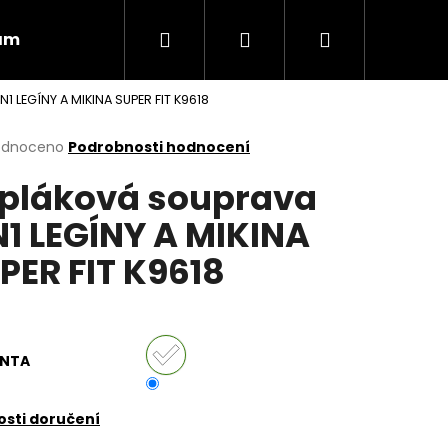
Hledat
Přihlášení
Nákupní
ám
Obchodní podmínky
Vrácení zboží
1 LEGÍNY A MIKINA SUPER FIT K9618
košík
rné
odnoceno
Podrobnosti hodnocení
cení
pláková souprava
ktu
N1 LEGÍNY A MIKINA
PER FIT K9618
ček.
ANTA
Následující
sti doručení