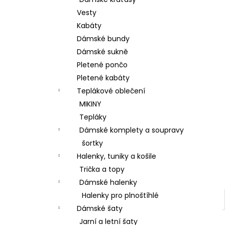
BAVLNĚNÉ KALHOTY ALADDIN LEHKÉ A
l
VZDUŠNÉ K9700
Vesty
499 Kč
Kabáty
Dámské bundy
Dámské sukně
Pletené pončo
Pletené kabáty
Teplákové oblečení
MIKINY
Tepláky
Dámské komplety a soupravy
šortky
Halenky, tuniky a košile
Trička a topy
Dámské halenky
Halenky pro plnoštíhlé
Dámské šaty
Jarní a letní šaty