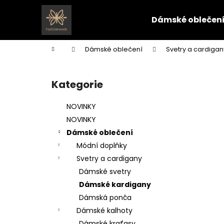
K
Přejít
na
o
Dámské oblečen
obsah
Zpět
Zpět
š
do
do
í
Domů
Dámské oblečení
Svetry a cardigan
k
obchodu
obchodu
P
o
Kategorie
Přeskočit
s
kategorie
t
NOVINKY
r
NOVINKY
a
Dámské oblečení
n
Módní doplňky
n
Svetry a cardigany
í
Dámské svetry
p
Dámské kardigany
a
Dámská ponča
n
Dámské kalhoty
e
Dámské kraťasy