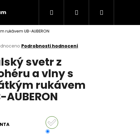
Hledat
Přihlášení
Nákupní
ám
Obchodní podmínky
Vrácení zboží
átkým rukávem UB-AUBERON
košík
rné
odnoceno
Podrobnosti hodnocení
cení
alský svetr z
ktu
héru a vlny s
átkým rukávem
ček.
B-AUBERON
ANTA
Následující