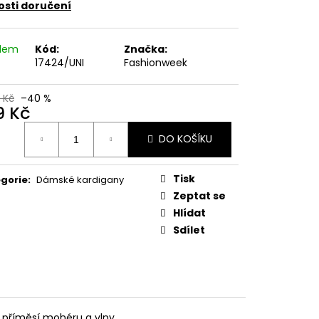
 KVĚTINOVÝ VZOR,
sti doručení
E UB-MURRAY
 Kč
adem
Kód:
Značka:
17424/UNI
Fashionweek
 Kč
–40 %
9 Kč
ná
DO KOŠÍKU
:
Tisk
gorie
:
Dámské kardigany
Zeptat se
Hlídat
Sdílet
 příměsí mohéru a vlny.