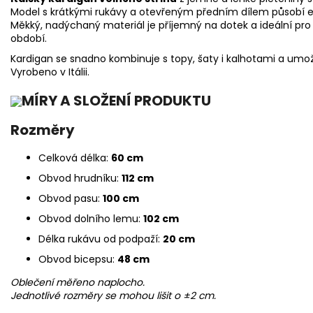
Model s krátkými rukávy a otevřeným předním dílem působí e
Měkký, nadýchaný materiál je příjemný na dotek a ideální pro
období.
Kardigan se snadno kombinuje s topy, šaty i kalhotami a umo
Vyrobeno v Itálii.
MÍRY A SLOŽENÍ PRODUKTU
Rozměry
Celková délka:
60 cm
Obvod hrudníku:
112 cm
Obvod pasu:
100 cm
Obvod dolního lemu:
102 cm
Délka rukávu od podpaží:
20 cm
Obvod bicepsu:
48 cm
Oblečení měřeno naplocho.
Jednotlivé rozměry se mohou lišit o ±2 cm.