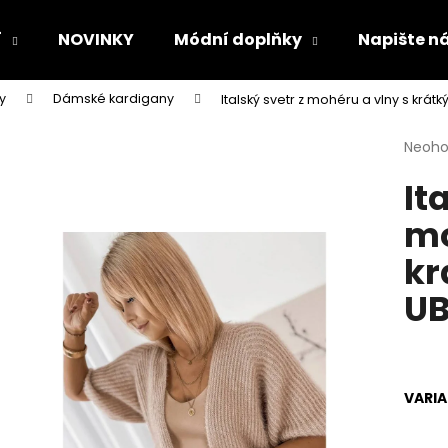
í
NOVINKY
Módní doplňky
Napište n
y
Dámské kardigany
Italský svetr z mohéru a vlny s kr
Co potřebujete najít?
Průmě
Neoh
hodno
It
produ
HLEDAT
je
mo
0,0
z
kr
5
Doporučujeme
hvězdi
U
VARI