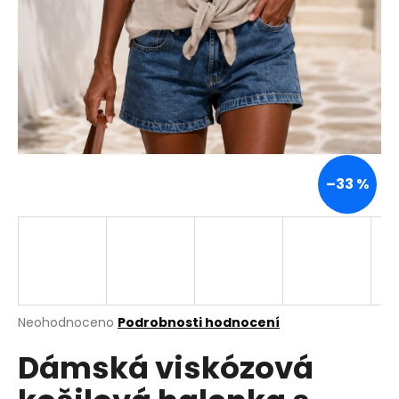
a
j
í
t
?
–33 %
HLEDAT
D
o
p
Průměrné
Neohodnoceno
Podrobnosti hodnocení
hodnocení
o
Dámská viskózová
produktu
r
je
u
0,0