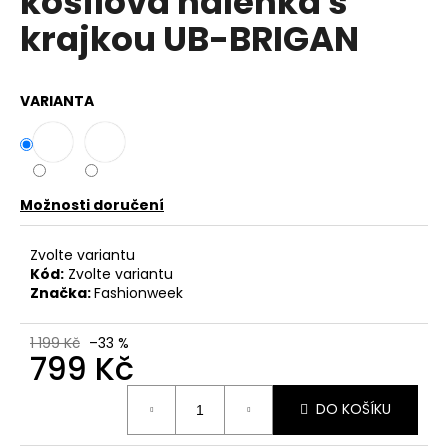
košilová halenka s
č
z
u
krajkou UB-BRIGAN
5
j
hvězdiček.
e
m
VARIANTA
e
DÁMSKÁ
HALENKA
S
Možnosti doručení
KVĚTINOVÝM
MOTIVEM
Zvolte variantu
UB-
PUANUI
Kód:
Zvolte variantu
Značka:
Fashionweek
599
Kč
1 199 Kč
–33 %
799 Kč
Měrná
DO KOŠÍKU
cena: