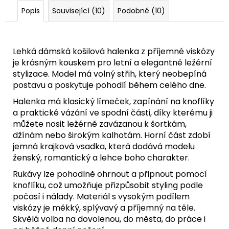
Popis
Související (10)
Podobné (10)
Lehká dámská košilová halenka z příjemné viskózy
je krásným kouskem pro letní a elegantně ležérní
stylizace. Model má volný střih, který neobepíná
postavu a poskytuje pohodlí během celého dne.
Halenka má klasický límeček, zapínání na knoflíky
a praktické vázání ve spodní části, díky kterému ji
můžete nosit ležérně zavázanou k šortkám,
džínám nebo širokým kalhotám. Horní část zdobí
jemná krajková vsadka, která dodává modelu
ženský, romantický a lehce boho charakter.
Rukávy lze pohodlně ohrnout a připnout pomocí
knoflíku, což umožňuje přizpůsobit styling podle
počasí i nálady. Materiál s vysokým podílem
viskózy je měkký, splývavý a příjemný na těle.
Skvělá volba na dovolenou, do města, do práce i