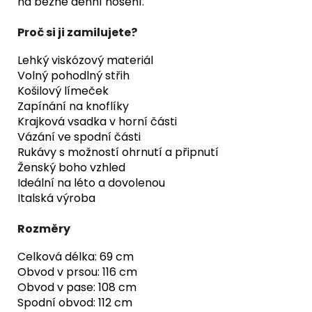
na běžné denní nošení.
Proč si ji zamilujete?
Lehký viskózový materiál
Volný pohodlný střih
Košilový límeček
Zapínání na knoflíky
Krajková vsadka v horní části
Vázání ve spodní části
Rukávy s možností ohrnutí a připnutí
Ženský boho vzhled
Ideální na léto a dovolenou
Italská výroba
Rozměry
Celková délka: 69 cm
Obvod v prsou: 116 cm
Obvod v pase: 108 cm
Spodní obvod: 112 cm