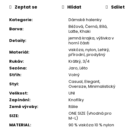
Zeptat se
Hlídat
Sdílet
Kategorie
:
Dámské halenky
Béžová, Černá, Bílá,
Barva
:
Latte, Khaki
jemná krajka, výšivka v
Detaily
:
horní části
viskóza, nylon, Lehký,
Materiál
:
přírodní, prodyšný
Rukáv
:
Krátký, 3/4
Sezóna
:
Jaro, Léto
Střih
:
Volný
Casual, Elegant,
Styl
:
Oversize, Minimalistický
Velikost
:
UNI
Zapínání
:
Knoflíky
Země výroby
:
Itálie
ONE SIZE (vhodná pro
SIZE
:
M–L)
MATERIAL
:
90 % viskóza 10 % nylon