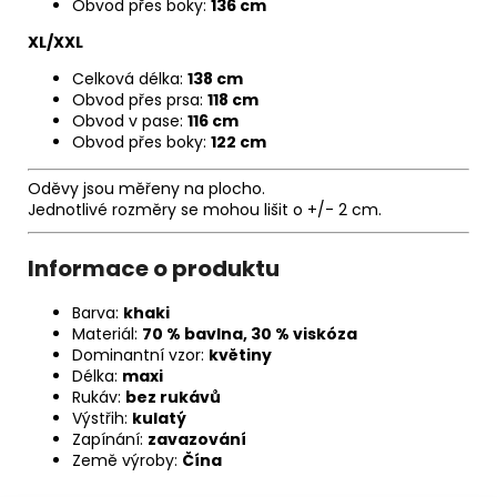
Obvod přes boky:
136 cm
XL/XXL
Celková délka:
138 cm
Obvod přes prsa:
118 cm
Obvod v pase:
116 cm
Obvod přes boky:
122 cm
Oděvy jsou měřeny na plocho.
Jednotlivé rozměry se mohou lišit o +/- 2 cm.
Informace o produktu
Barva:
khaki
Materiál:
70 % bavlna, 30 % viskóza
Dominantní vzor:
květiny
Délka:
maxi
Rukáv:
bez rukávů
Výstřih:
kulatý
Zapínání:
zavazování
Země výroby:
Čína