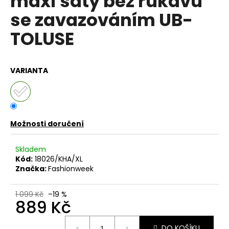
maxi šaty bez rukávů
č
z
u
se zavazováním UB-
5
j
hvězdiček.
TOLUSE
e
m
e
VARIANTA
DÁMSKÉ
BAVLNĚNÉ
A
LNĚNÉ
ŠATY
Možnosti doručení
S
PŘÍVĚSKEM
IT-
Skladem
LOBOS
Kód:
18026/KHA/XL
Značka:
Fashionweek
799
Kč
Původně:
1 099 Kč
–19 %
899
889 Kč
Kč
Měrná
DO KOŠÍKU