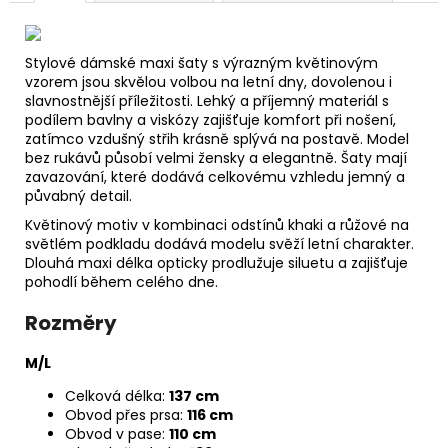
Stylové dámské maxi šaty s výrazným květinovým
vzorem jsou skvělou volbou na letní dny, dovolenou i
slavnostnější příležitosti. Lehký a příjemný materiál s
podílem bavlny a viskózy zajišťuje komfort při nošení,
zatímco vzdušný střih krásně splývá na postavě. Model
bez rukávů působí velmi žensky a elegantně. Šaty mají
zavazování, které dodává celkovému vzhledu jemný a
půvabný detail.
Květinový motiv v kombinaci odstínů khaki a růžové na
světlém podkladu dodává modelu svěží letní charakter.
Dlouhá maxi délka opticky prodlužuje siluetu a zajišťuje
pohodlí během celého dne.
Rozměry
M/L
Celková délka:
137 cm
Obvod přes prsa:
116 cm
Obvod v pase:
110 cm