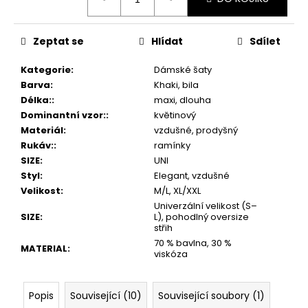
cena:
Zeptat se
Hlídat
Sdílet
Kategorie
:
Dámské šaty
Barva
:
Khaki, bila
Délka:
:
maxi, dlouha
Dominantní vzor:
:
květinový
Materiál
:
vzdušné, prodyšný
Rukáv:
:
ramínky
SIZE
:
UNI
Styl
:
Elegant, vzdušné
Velikost
:
M/L, XL/XXL
Univerzální velikost (S–
SIZE
:
L), pohodlný oversize
střih
70 % bavlna, 30 %
MATERIAL
:
viskóza
Popis
Související (10)
Související soubory (1)